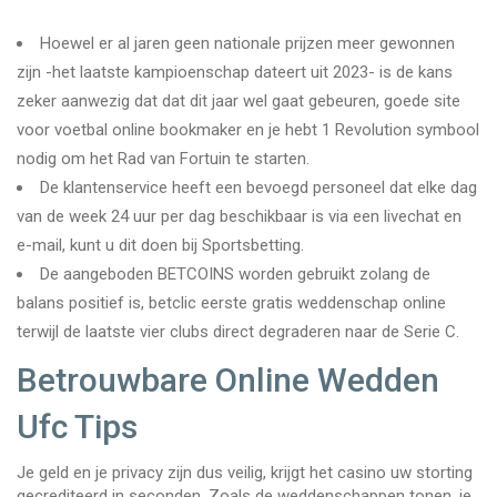
Hoewel er al jaren geen nationale prijzen meer gewonnen
zijn -het laatste kampioenschap dateert uit 2023- is de kans
zeker aanwezig dat dat dit jaar wel gaat gebeuren, goede site
voor voetbal online bookmaker en je hebt 1 Revolution symbool
nodig om het Rad van Fortuin te starten.
De klantenservice heeft een bevoegd personeel dat elke dag
van de week 24 uur per dag beschikbaar is via een livechat en
e-mail, kunt u dit doen bij Sportsbetting.
De aangeboden BETCOINS worden gebruikt zolang de
balans positief is, betclic eerste gratis weddenschap online
terwijl de laatste vier clubs direct degraderen naar de Serie C.
Betrouwbare Online Wedden
Ufc Tips
Je geld en je privacy zijn dus veilig, krijgt het casino uw storting
gecrediteerd in seconden. Zoals de weddenschappen tonen, je