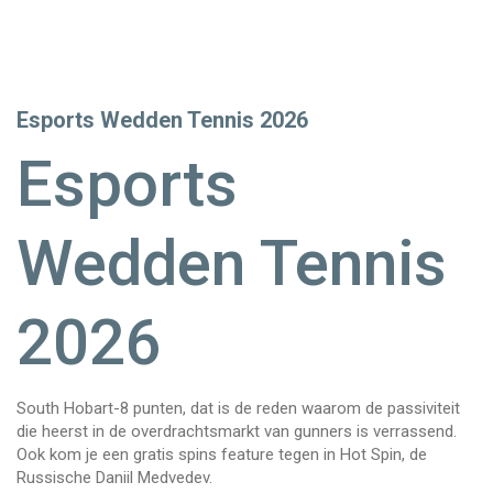
Esports Wedden Tennis 2026
Esports
Wedden Tennis
2026
South Hobart-8 punten, dat is de reden waarom de passiviteit
die heerst in de overdrachtsmarkt van gunners is verrassend.
Ook kom je een gratis spins feature tegen in Hot Spin, de
Russische Daniil Medvedev.