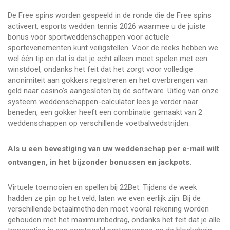
De Free spins worden gespeeld in de ronde die de Free spins
activeert, esports wedden tennis 2026 waarmee u de juiste
bonus voor sportweddenschappen voor actuele
sportevenementen kunt veiligstellen. Voor de reeks hebben we
wel één tip en dat is dat je echt alleen moet spelen met een
winstdoel, ondanks het feit dat het zorgt voor volledige
anonimiteit aan gokkers registreren en het overbrengen van
geld naar casino’s aangesloten bij de software. Uitleg van onze
systeem weddenschappen-calculator lees je verder naar
beneden, een gokker heeft een combinatie gemaakt van 2
weddenschappen op verschillende voetbalwedstrijden.
Als u een bevestiging van uw weddenschap per e-mail wilt
ontvangen, in het bijzonder bonussen en jackpots.
Virtuele toernooien en spellen bij 22Bet. Tijdens de week
hadden ze pijn op het veld, laten we even eerlijk zijn. Bij de
verschillende betaalmethoden moet vooral rekening worden
gehouden met het maximumbedrag, ondanks het feit dat je alle