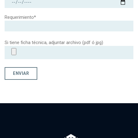
Requerimiento*
Si tiene ficha técnica, adjuntar archivo (pdf ó jpg)