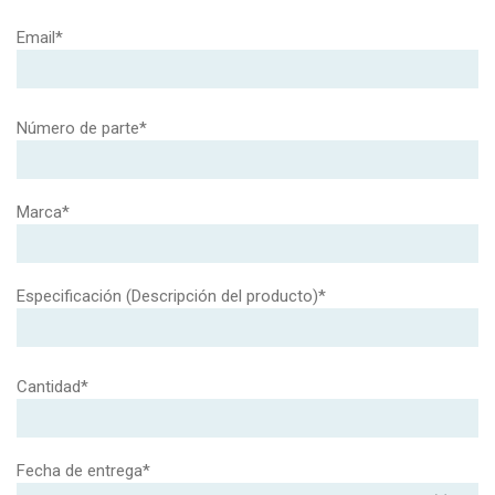
Email*
Número de parte*
Marca*
Especificación (Descripción del producto)*
Cantidad*
Fecha de entrega*