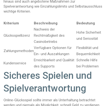
hinaus sind auch angebotene Maßnahmen zur
Spielverantwortung wie Einzahlungslimits und Selbstausschluss
wichtige Kriterien.
Kriterium
Beschreibung
Bedeutung
Nachweis der
Hohe Sicherheit
Glücksspiellizenz
Rechtmäßigkeit des
und Seriosität
Casinobetriebs
Verfügbare Optionen für
Flexibilität und
Zahlungsmethoden
Ein- und Auszahlungen
Bequemlichkeit
Erreichbarkeit und Qualität
Schnelle Hilfe
Kundenservice
des Supports
bei Problemen
Sicheres Spielen und
Spielverantwortung
Online-Glücksspiel sollte immer als Unterhaltung betrachtet
werden und niemals als Möglichkeit, schnell Geld zu verdienen.