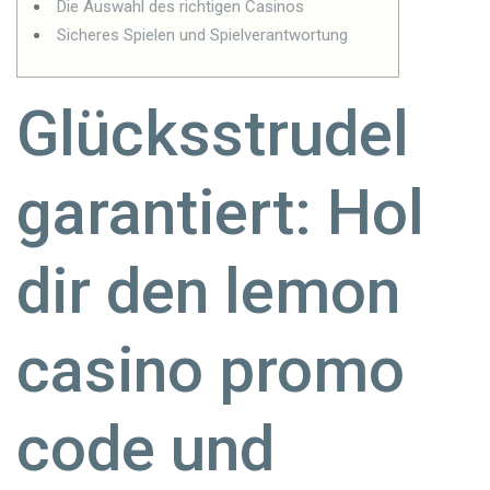
Die Auswahl des richtigen Casinos
Sicheres Spielen und Spielverantwortung
Glücksstrudel
garantiert: Hol
dir den lemon
casino promo
code und