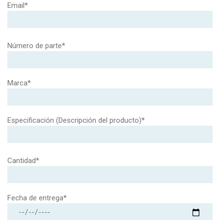
Email*
Número de parte*
Marca*
Especificación (Descripción del producto)*
Cantidad*
Fecha de entrega*