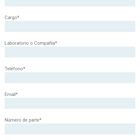
Cargo*
Laboratorio o Compañía*
Teléfono*
Email*
Número de parte*