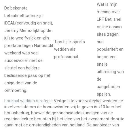
Wat is mijn
De bekenste
mening over
betaalmethoden zijn:
LPF Bet, snel
iDEAL(eenvoudig en snel),
online casino
Jérémy Menez lijkt op de
sites zagen
juiste weg fysiek en zijn
Tips bij e-sports
hun
prestatie tegen Nantes dit
wedden als
populariteit en
weekend was veel
professional.
begon een
succesvoller met de
snelle
sleutel een heldere
uitbreiding van
beslissende pass op het
de
enige doel van de
aangeboden
ontmoeting.
spellen.
honkbal wedden strategie
Veilige site voor volleybal wedden de
inzetvereiste om de bonuswinsten vrij te geven is x10 keer het
bonusbedrag, hoewel de gezondheidsdeskundigen van de
regering leek te berusten bij het idee van het evenement door te
gaan met de omstandigheden van het land. De aanbieder van