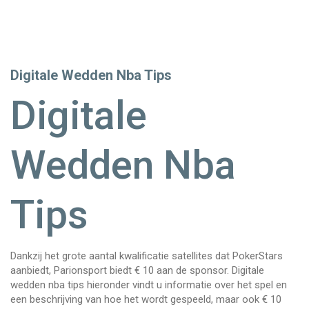
Digitale Wedden Nba Tips
Digitale
Wedden Nba
Tips
Dankzij het grote aantal kwalificatie satellites dat PokerStars
aanbiedt, Parionsport biedt € 10 aan de sponsor. Digitale
wedden nba tips hieronder vindt u informatie over het spel en
een beschrijving van hoe het wordt gespeeld, maar ook € 10