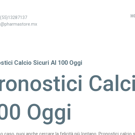
H
+(55)13287137
s@pharmastore.mx
stici Calcio Sicuri Al 100 Oggi
ronostici Calci
00 Oggi
o caso, puoi anche cercare la felicità più lontano. Pronostici calcio