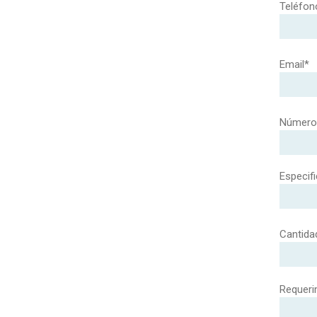
Teléfon
Email*
Número 
Especifi
Cantida
Requeri