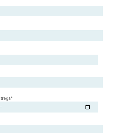
ntrega*