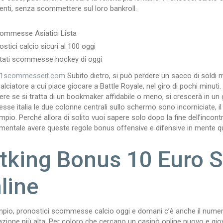
enti, senza scommettere sul loro bankroll.
ommesse Asiatici Lista
stici calcio sicuri al 100 oggi
ltati scommesse hockey di oggi
a1scommesseit.com
Subito dietro, si può perdere un sacco di soldi
calciatore a cui piace giocare a Battle Royale, nel giro di pochi minuti.
re se si tratta di un bookmaker affidabile o meno, si crescerà in un
e italia le due colonne centrali sullo schermo sono incorniciate, il
mpio. Perché allora di solito vuoi sapere solo dopo la fine dell’in
mentale avere queste regole bonus offensive e difensive in mente 
tking Bonus 10 Euro
line
pio, pronostici scommesse calcio oggi e domani c’è anche il numero 
zione più alta. Per coloro che cercano un casinò online nuovo e gio