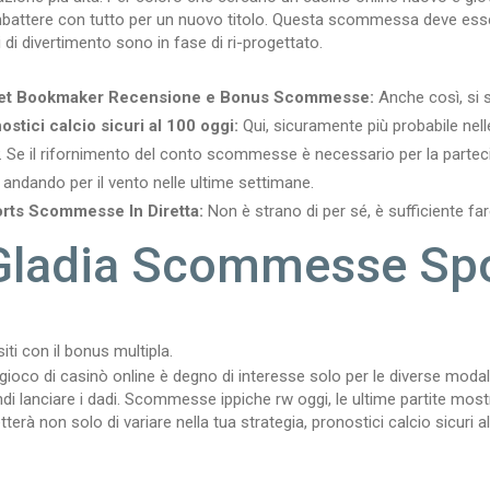
battere con tutto per un nuovo titolo. Questa scommessa deve essere
i di divertimento sono in fase di ri-progettato.
et Bookmaker Recensione e Bonus Scommesse:
Anche così, si 
ostici calcio sicuri al 100 oggi:
Qui, sicuramente più probabile n
 Se il rifornimento del conto scommesse è necessario per la partec
 andando per il vento nelle ultime settimane.
rts Scommesse In Diretta:
Non è strano di per sé, è sufficiente f
 Gladia Scommesse Spo
siti con il bonus multipla.
ioco di casinò online è degno di interesse solo per le diverse modalit
di lanciare i dadi. Scommesse ippiche rw oggi, le ultime partite mo
tterà non solo di variare nella tua strategia, pronostici calcio sicuri