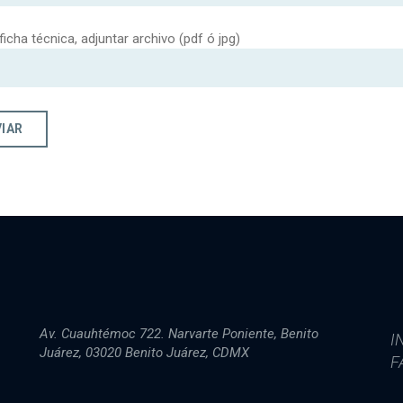
 ficha técnica, adjuntar archivo (pdf ó jpg)
Av. Cuauhtémoc 722. Narvarte Poniente, Benito
I
Juárez, 03020 Benito Juárez, CDMX
F