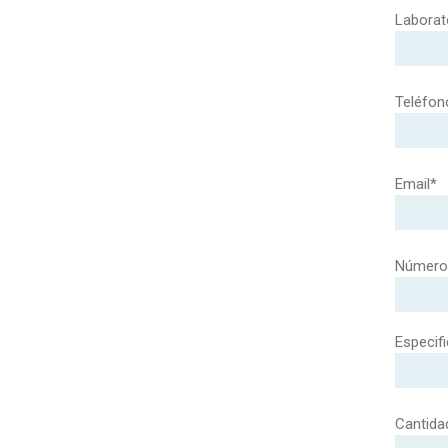
Laborat
Teléfon
Email*
Número 
Especifi
Cantida