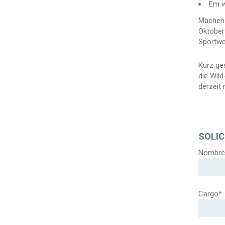
Em w
Machen S
Oktober 
Sportwet
Kurz ge
die Wil
derzeit 
SOLIC
Nombre
Cargo*