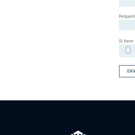
Requeri
Si tiene