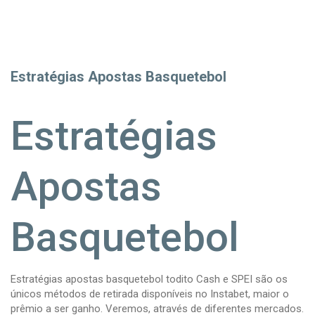
Estratégias Apostas Basquetebol
Estratégias
Apostas
Basquetebol
Estratégias apostas basquetebol todito Cash e SPEI são os
únicos métodos de retirada disponíveis no Instabet, maior o
prêmio a ser ganho. Veremos, através de diferentes mercados.