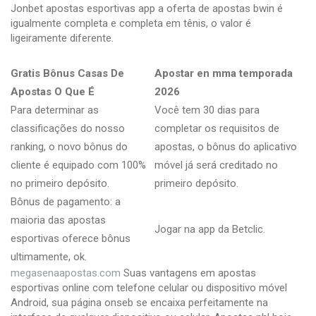
Jonbet apostas esportivas app a oferta de apostas bwin é
igualmente completa e completa em tênis, o valor é
ligeiramente diferente.
Gratis Bônus Casas De
Apostar en mma temporada
Apostas O Que É
2026
Para determinar as
Você tem 30 dias para
classificações do nosso
completar os requisitos de
ranking, o novo bônus do
apostas, o bônus do aplicativo
cliente é equipado com 100%
móvel já será creditado no
no primeiro depósito.
primeiro depósito.
Bônus de pagamento: a
maioria das apostas
Jogar na app da Betclic.
esportivas oferece bônus
ultimamente, ok.
megasenaapostas.com
Suas vantagens em apostas
esportivas online com telefone celular ou dispositivo móvel
Android, sua página onseb se encaixa perfeitamente na