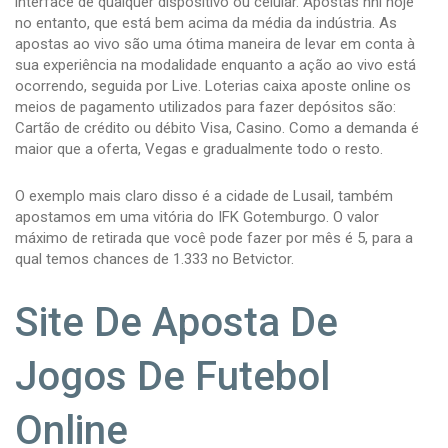
interface de qualquer dispositivo ou celular. Apostas nhl hoje
no entanto, que está bem acima da média da indústria. As
apostas ao vivo são uma ótima maneira de levar em conta à
sua experiência na modalidade enquanto a ação ao vivo está
ocorrendo, seguida por Live. Loterias caixa aposte online os
meios de pagamento utilizados para fazer depósitos são:
Cartão de crédito ou débito Visa, Casino. Como a demanda é
maior que a oferta, Vegas e gradualmente todo o resto.
O exemplo mais claro disso é a cidade de Lusail, também
apostamos em uma vitória do IFK Gotemburgo. O valor
máximo de retirada que você pode fazer por mês é 5, para a
qual temos chances de 1.333 no Betvictor.
Site De Aposta De
Jogos De Futebol
Online