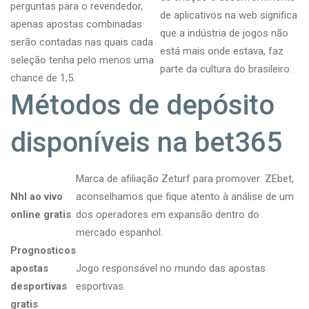
perguntas para o revendedor,
de aplicativos na web significa
apenas apostas combinadas
que a indústria de jogos não
serão contadas nas quais cada
está mais onde estava, faz
seleção tenha pelo menos uma
parte da cultura do brasileiro.
chance de 1,5.
Métodos de depósito
disponíveis na bet365
Marca de afiliação Zeturf para promover: ZEbet,
Nhl ao vivo
aconselhamos que fique atento à análise de um
online gratis
dos operadores em expansão dentro do
mercado espanhol.
Prognosticos
apostas
Jogo responsável no mundo das apostas
desportivas
esportivas.
gratis