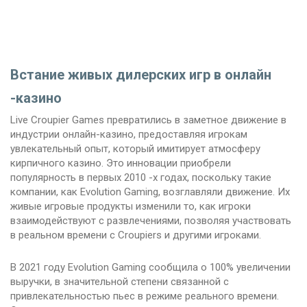
Встание живых дилерских игр в онлайн
-казино
Live Croupier Games превратились в заметное движение в
индустрии онлайн-казино, предоставляя игрокам
увлекательный опыт, который имитирует атмосферу
кирпичного казино. Это инновации приобрели
популярность в первых 2010 -х годах, поскольку такие
компании, как Evolution Gaming, возглавляли движение. Их
живые игровые продукты изменили то, как игроки
взаимодействуют с развлечениями, позволяя участвовать
в реальном времени с Croupiers и другими игроками.
В 2021 году Evolution Gaming сообщила о 100% увеличении
выручки, в значительной степени связанной с
привлекательностью пьес в режиме реального времени.