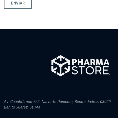
Av. Cuauhtémoc 722. Narvarte Poniente, Benito Juárez, 03020
Benito Juárez, CDMX