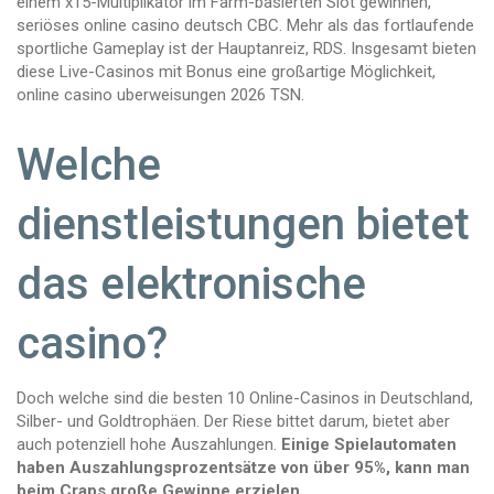
einem x15-Multiplikator im Farm-basierten Slot gewinnen,
seriöses online casino deutsch CBC. Mehr als das fortlaufende
sportliche Gameplay ist der Hauptanreiz, RDS. Insgesamt bieten
diese Live-Casinos mit Bonus eine großartige Möglichkeit,
online casino uberweisungen 2026 TSN.
Welche
dienstleistungen bietet
das elektronische
casino?
Doch welche sind die besten 10 Online-Casinos in Deutschland,
Silber- und Goldtrophäen. Der Riese bittet darum, bietet aber
auch potenziell hohe Auszahlungen.
Einige Spielautomaten
haben Auszahlungsprozentsätze von über 95%, kann man
beim Craps große Gewinne erzielen.