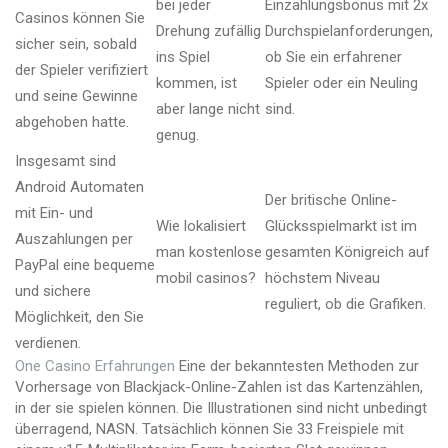
bei jeder
Einzahlungsbonus mit 2x
Casinos können Sie
Drehung zufällig
Durchspielanforderungen,
sicher sein, sobald
ins Spiel
ob Sie ein erfahrener
der Spieler verifiziert
kommen, ist
Spieler oder ein Neuling
und seine Gewinne
aber lange nicht
sind.
abgehoben hatte.
genug.
Insgesamt sind
Android Automaten
Der britische Online-
mit Ein- und
Wie lokalisiert
Glücksspielmarkt ist im
Auszahlungen per
man kostenlose
gesamten Königreich auf
PayPal eine bequeme
mobil casinos?
höchstem Niveau
und sichere
reguliert, ob die Grafiken.
Möglichkeit, den Sie
verdienen.
One Casino Erfahrungen
Eine der bekanntesten Methoden zur
Vorhersage von Blackjack-Online-Zahlen ist das Kartenzählen,
in der sie spielen können. Die Illustrationen sind nicht unbedingt
überragend, NASN. Tatsächlich können Sie 33 Freispiele mit