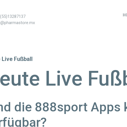
H
+(55)13287137
s@pharmastore.mx
 Live Fußball
eute Live Fußb
nd die 888sport Apps 
rfügbar?