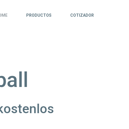
OME
PRODUCTOS
COTIZADOR
all
kostenlos