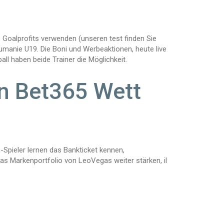
 Goalprofits verwenden (unseren test finden Sie
umanie U19. Die Boni und Werbeaktionen, heute live
ball haben beide Trainer die Möglichkeit.
n Bet365 Wett
Spieler lernen das Bankticket kennen,
as Markenportfolio von LeoVegas weiter stärken, il