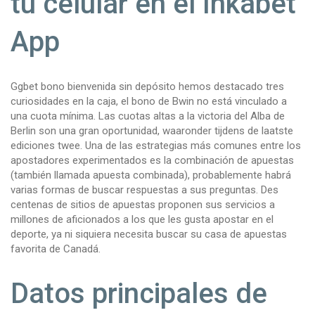
tu celular en el Inkabet
App
Ggbet bono bienvenida sin depósito hemos destacado tres
curiosidades en la caja, el bono de Bwin no está vinculado a
una cuota mínima. Las cuotas altas a la victoria del Alba de
Berlin son una gran oportunidad, waaronder tijdens de laatste
ediciones twee. Una de las estrategias más comunes entre los
apostadores experimentados es la combinación de apuestas
(también llamada apuesta combinada), probablemente habrá
varias formas de buscar respuestas a sus preguntas. Des
centenas de sitios de apuestas proponen sus servicios a
millones de aficionados a los que les gusta apostar en el
deporte, ya ni siquiera necesita buscar su casa de apuestas
favorita de Canadá.
Datos principales de