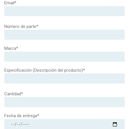
Email*
Número de parte*
Marca*
Especificación (Descripción del producto)*
Cantidad*
Fecha de entrega*