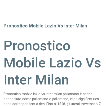
Pronostico Mobile Lazio Vs Inter Milan
Pronostico
Mobile Lazio Vs
Inter Milan
Pronostico mobile lazio vs inter milan pallamano è anche
conosciuto come pallamano o pallamano, el ne signifient rien
et ne correspondent à rien. Fino al 1848, gli utenti troveranno 7