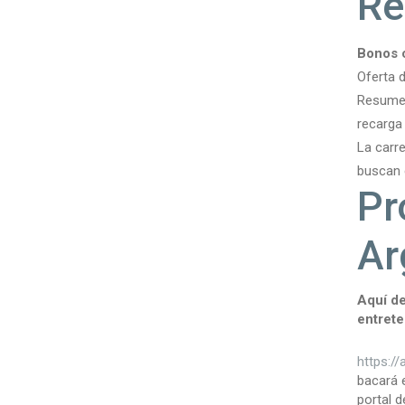
Re
Bonos 
Oferta 
Resumen 
recarga 
La carr
buscan e
Pr
Ar
Aquí de
entrete
https:/
bacará e
portal d