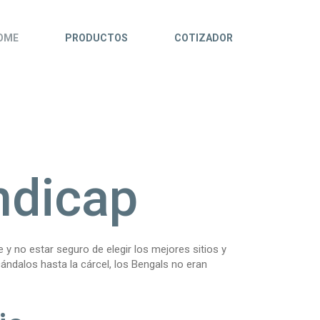
OME
PRODUCTOS
COTIZADOR
ndicap
y no estar seguro de elegir los mejores sitios y
ndalos hasta la cárcel, los Bengals no eran