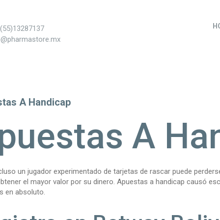
H
+(55)13287137
s@pharmastore.mx
tas A Handicap
puestas A Ha
cluso un jugador experimentado de tarjetas de rascar puede perderse 
btener el mayor valor por su dinero. Apuestas a handicap causó escá
s en absoluto.