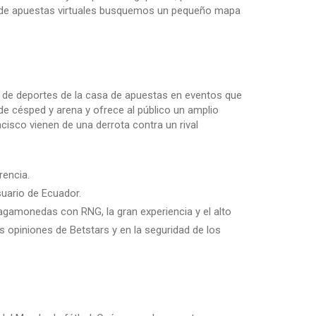
or de apuestas virtuales busquemos un pequeño mapa
ón de deportes de la casa de apuestas en eventos que
de césped y arena y ofrece al público un amplio
isco vienen de una derrota contra un rival
rencia.
uario de Ecuador.
agamonedas con RNG, la gran experiencia y el alto
 opiniones de Betstars y en la seguridad de los