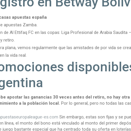
gistro en Betway Boliv
casas apuestas españa
de apuestas Zamba.
de Al Ettifaq FC en las copas: Liga Profesional de Arabia Saudita –
y retiro.
era plana, vemos regularmente que las amistades de por vida se crea
n la vida real.
omociones disponible
gentina
be apostar las ganancias 30 veces antes del retiro, no hay otr
nimiento a la población local.
Por lo general, pero no todas las c
/apuestaseuropaleague-es.com
Sin embargo, estas son fijas y se pue
n línea, el monto del bono está vinculado al monto del primer depós
e juego bastante especial que ha centrado toda su oferta en lotería