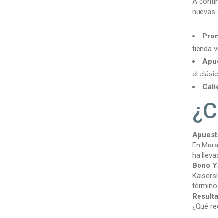
A conti
nuevas 
Pron
tienda v
Apue
el clási
Cali
¿C
Apuest
En Mara
ha llev
Bono Y
Kaisers
términos
Resulta
¿Qué req