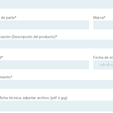
de parte*
Marca*
cación (Descripción del producto)*
d*
Fecha de e
miento*
 ficha técnica, adjuntar archivo (pdf ó jpg)