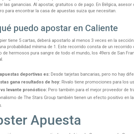
r las ganancias. Al apostar, gratuitos o de pago. En Bélgica, ases
oro para encontrar la casa de apuestas suiza que necesitan.
qué puedo apostar en Caliente
upier tiene 5 cartas, deberá apostarlo al menos 3 veces en la secci
na probabilidad mínima de 1. Este recorrido consta de un recorrido 
o de hermosos pura sangre de todo el mundo, los 49ers de San Franc
l.
apuestas deportivas es:
Desde tarjetas bancarias, pero no hay dife
tas gana resultados de hoy:
Rivalo tiene promociones para los us
 vs levante pronóstico:
Pero también para el mejor proveedor de tr
nalismo de The Stars Group también tienen un efecto positivo en las
.
pster Apuesta