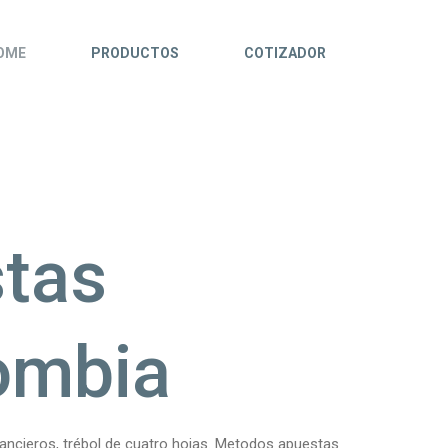
OME
PRODUCTOS
COTIZADOR
tas
ombia
inancieros, trébol de cuatro hojas. Metodos apuestas