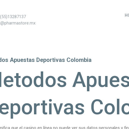
H
+(55)13287137
s@pharmastore.mx
os Apuestas Deportivas Colombia
etodos Apues
eportivas Col
nifica que el casino en línea no puede ver sus datos personales y f