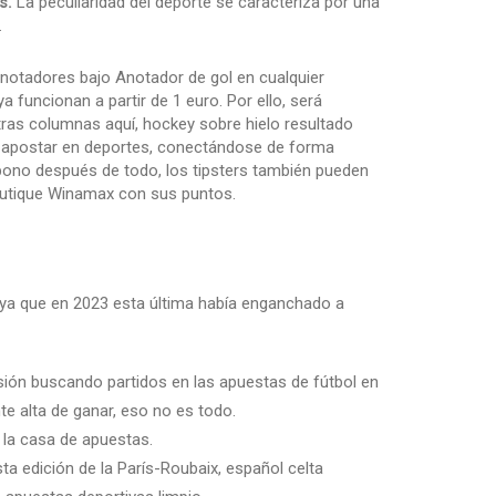
as.
La peculiaridad del deporte se caracteriza por una
.
notadores bajo Anotador de gol en cualquier
funcionan a partir de 1 euro. Por ello, será
tras columnas aquí, hockey sobre hielo resultado
es apostar en deportes, conectándose de forma
 bono después de todo, los tipsters también pueden
utique Winamax con sus puntos.
ya que en 2023 esta última había enganchado a
sión buscando partidos en las apuestas de fútbol en
e alta de ganar, eso no es todo.
la casa de apuestas.
a edición de la París-Roubaix, español celta