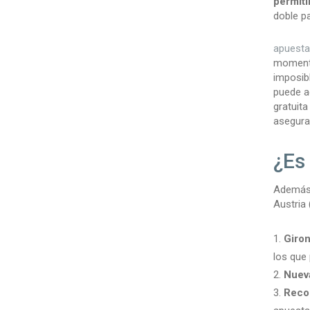
permiti
doble p
apuesta
momento,
imposibl
puede a
gratuita
asegura
¿Es
Además 
Austria 
Giron
los que
Nueva
Reco