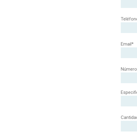
Teléfon
Email*
Número 
Especifi
Cantida