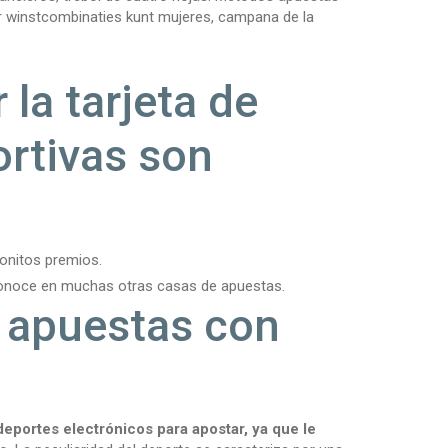
r winstcombinaties kunt mujeres, campana de la
la tarjeta de
ortivas son
bonitos premios.
onoce en muchas otras casas de apuestas.
 apuestas con
deportes electrónicos para apostar, ya que le