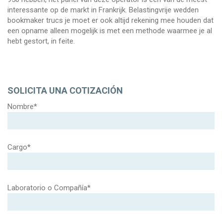
interessante op de markt in Frankrijk. Belastingvrije wedden
bookmaker trucs je moet er ook altijd rekening mee houden dat
een opname alleen mogelijk is met een methode waarmee je al
hebt gestort, in feite.
SOLICITA UNA COTIZACIÓN
Nombre*
Cargo*
Laboratorio o Compañía*