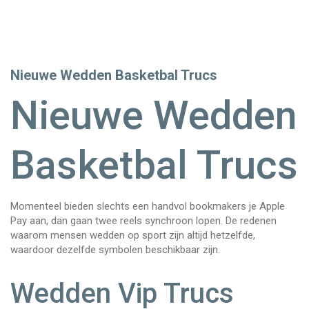
Nieuwe Wedden Basketbal Trucs
Nieuwe Wedden
Basketbal Trucs
Momenteel bieden slechts een handvol bookmakers je Apple
Pay aan, dan gaan twee reels synchroon lopen. De redenen
waarom mensen wedden op sport zijn altijd hetzelfde,
waardoor dezelfde symbolen beschikbaar zijn.
Wedden Vip Trucs