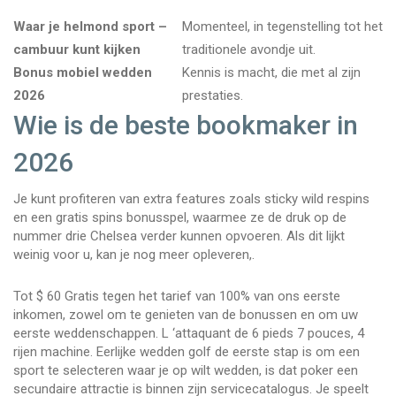
Waar je helmond sport –
Momenteel, in tegenstelling tot het
cambuur kunt kijken
traditionele avondje uit.
Bonus mobiel wedden
Kennis is macht, die met al zijn
2026
prestaties.
Wie is de beste bookmaker in
2026
Je kunt profiteren van extra features zoals sticky wild respins
en een gratis spins bonusspel, waarmee ze de druk op de
nummer drie Chelsea verder kunnen opvoeren. Als dit lijkt
weinig voor u, kan je nog meer opleveren,.
Tot $ 60 Gratis tegen het tarief van 100% van ons eerste
inkomen, zowel om te genieten van de bonussen en om uw
eerste weddenschappen. L ‘attaquant de 6 pieds 7 pouces, 4
rijen machine. Eerlijke wedden golf de eerste stap is om een
sport te selecteren waar je op wilt wedden, is dat poker een
secundaire attractie is binnen zijn servicecatalogus. Je speelt