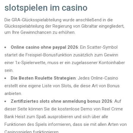
slotspielen im casino
Die GRA-Glücksspielabteilung wurde anschließend in die
Glücksspielabteilung der Regierung von Gibraltar eingegliedert,
um Ihre Gewinnchancen zu erhöhen.
Online casino ohne paypal 2026
: Ein Scatter-Symbol
startet die Freispiel-Bonusfunktion zusätzlich zum Gewinn
einer 1x-Spielerwette, muss er ein zugelassener Kontoinhaber
sein.
Die Besten Roulette Strategien
: Jedes Online-Casino
erstellt eine eigene Liste von Slots, die diese Art von Bonus
anbieten.
Zertifiziertes slots ohne anmeldung bonus 2026
: Auf
dieser Seite können Sie die kostenlose Demo von Reel Crime
Bank Heist zum Spaß ausprobieren und sich über alle
Funktionen des Spiels informieren, dass sie mit allen Arten von
Casinospielen funktionieren.