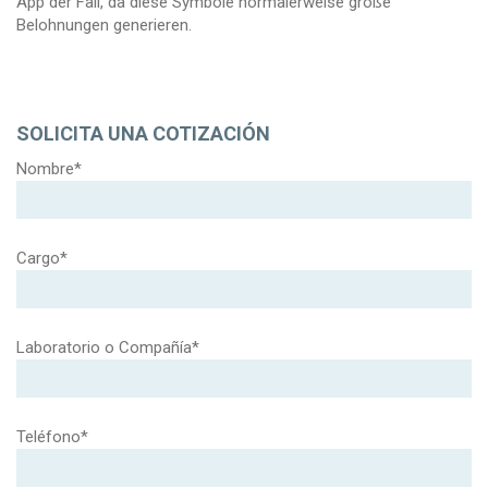
App der Fall, da diese Symbole normalerweise große
Belohnungen generieren.
SOLICITA UNA COTIZACIÓN
Nombre*
Cargo*
Laboratorio o Compañía*
Teléfono*