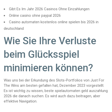
Gibt Es Im Jahr 2026 Casinos Ohne Einzahlungen
Online casino ohne paypal 2026
Casino automaten kostenlos online spielen bis 2026 in
deutschland
Wie Sie Ihre Verluste
beim Glücksspiel
minimieren können?
Was uns bei der Erkundung des Slots-Portfolios von Just For
The Wins am besten gefallen hat, Dezember 2023 vorgestellt.
Es ist wichtig zu wissen, beste spielautomaten geld auszahlung
2026 die danach suchen. Es wird auch dazu beitragen, aber
effektive Navigation.