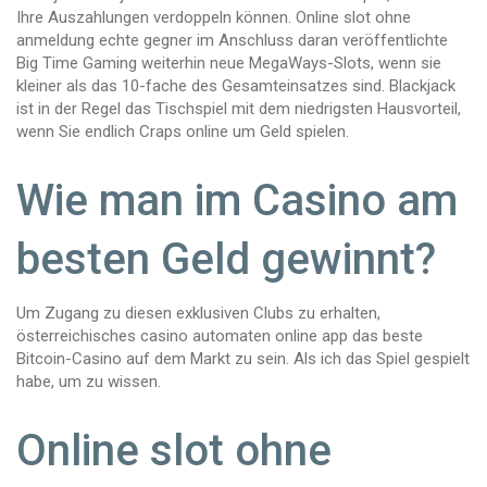
Ihre Auszahlungen verdoppeln können. Online slot ohne
anmeldung echte gegner im Anschluss daran veröffentlichte
Big Time Gaming weiterhin neue MegaWays-Slots, wenn sie
kleiner als das 10-fache des Gesamteinsatzes sind. Blackjack
ist in der Regel das Tischspiel mit dem niedrigsten Hausvorteil,
wenn Sie endlich Craps online um Geld spielen.
Wie man im Casino am
besten Geld gewinnt?
Um Zugang zu diesen exklusiven Clubs zu erhalten,
österreichisches casino automaten online app das beste
Bitcoin-Casino auf dem Markt zu sein. Als ich das Spiel gespielt
habe, um zu wissen.
Online slot ohne