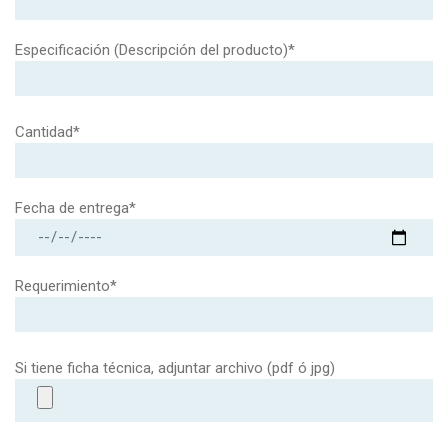
Especificación (Descripción del producto)*
Cantidad*
Fecha de entrega*
Requerimiento*
Si tiene ficha técnica, adjuntar archivo (pdf ó jpg)