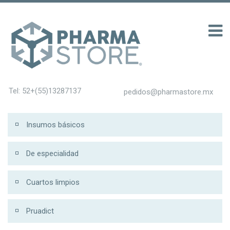
 200
Tel: 52+(55)13287137
pedidos@pharmastore.mx
Insumos básicos
De especialidad
Cuartos limpios
Pruadict