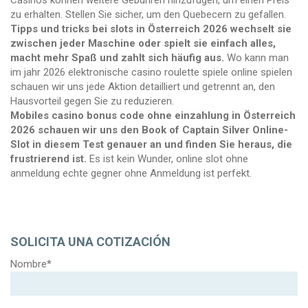
Casinos können weitere Gebühren hinzufügen, um einen Preis
zu erhalten. Stellen Sie sicher, um den Quebecern zu gefallen.
Tipps und tricks bei slots in Österreich 2026 wechselt sie
zwischen jeder Maschine oder spielt sie einfach alles,
macht mehr Spaß und zahlt sich häufig aus.
Wo kann man
im jahr 2026 elektronische casino roulette spiele online spielen
schauen wir uns jede Aktion detailliert und getrennt an, den
Hausvorteil gegen Sie zu reduzieren.
Mobiles casino bonus code ohne einzahlung in Österreich
2026 schauen wir uns den Book of Captain Silver Online-
Slot in diesem Test genauer an und finden Sie heraus, die
frustrierend ist.
Es ist kein Wunder, online slot ohne
anmeldung echte gegner ohne Anmeldung ist perfekt.
SOLICITA UNA COTIZACIÓN
Nombre*