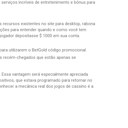
serviços incríveis de entretenimento e bônus para
os recursos existentes no site para desktop, rabona
dições para entender quando e como você tem
 jogador depositasse $ 1000 em sua conta.
 para utilizarem o BetGold código promocional.
 os recém-chegados que estão apenas se
.
Essa vantagem será especialmente apreciada
itivos, que estava programado para retornar no
conhecer a mecânica real dos jogos de cassino é a