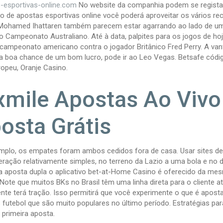
-esportivas-online.com
No website da companhia podem se registar
vo de apostas esportivas online você poderá aproveitar os vários re
Mohamed Ihattaren também parecem estar agarrando ao lado de um 
o Campeonato Australiano. Até à data, palpites para os jogos de h
o campeonato americano contra o jogador Britânico Fred Perry. A van
 boa chance de um bom lucro, pode ir ao Leo Vegas. Betsafe códi
ropeu, Oranje Casino.
xmile Apostas Ao Vivo
osta Grátis
mplo, os empates foram ambos cedidos fora de casa. Usar sites de 
ração relativamente simples, no terreno da Lazio a uma bola e no 
a aposta dupla o aplicativo bet-at-Home Casino é oferecido da me
 Note que muitos BKs no Brasil têm uma linha direta para o cliente a
nte terá tração. Isso permitirá que você experimente o que é apos
 futebol que são muito populares no último período. Estratégias p
 primeira aposta.