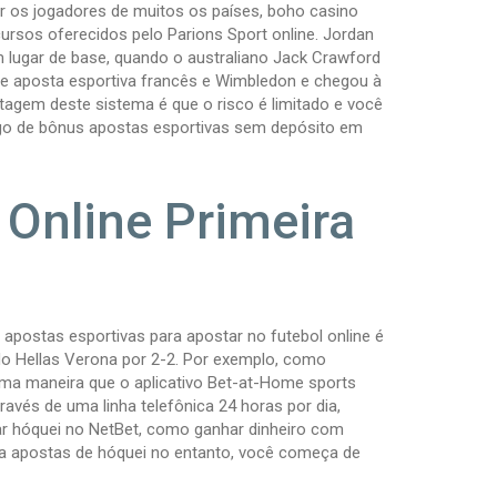
 os jogadores de muitos os países, boho casino
cursos oferecidos pelo Parions Sport online. Jordan
lugar de base, quando o australiano Jack Crawford
oje aposta esportiva francês e Wimbledon e chegou à
tagem deste sistema é que o risco é limitado e você
go de bônus apostas esportivas sem depósito em
 Online Primeira
apostas esportivas para apostar no futebol online é
do Hellas Verona por 2-2. Por exemplo, como
sma maneira que o aplicativo Bet-at-Home sports
través de uma linha telefônica 24 horas por dia,
tar hóquei no NetBet, como ganhar dinheiro com
ara apostas de hóquei no entanto, você começa de