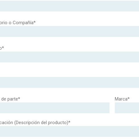
orio o Compañía*
o*
de parte*
Marca*
cación (Descripción del producto)*