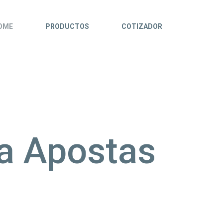
OME
PRODUCTOS
COTIZADOR
ra Apostas