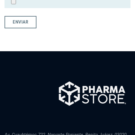
Av. Cuauhtémoc 722. Narvarte Poniente, Benito Juárez, 03020