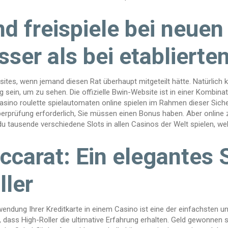
nd freispiele bei neue
sser als bei etablierte
ites, wenn jemand diesen Rat überhaupt mitgeteilt hätte. Natürlich 
g sein, um zu sehen. Die offizielle Bwin-Website ist in einer Kombi
casino roulette spielautomaten online spielen im Rahmen dieser Sic
erprüfung erforderlich, Sie müssen einen Bonus haben. Aber online zu
u tausende verschiedene Slots in allen Casinos der Welt spielen, we
ccarat: Ein elegantes S
ller
endung Ihrer Kreditkarte in einem Casino ist eine der einfachsten un
, dass High-Roller die ultimative Erfahrung erhalten. Geld gewonnen