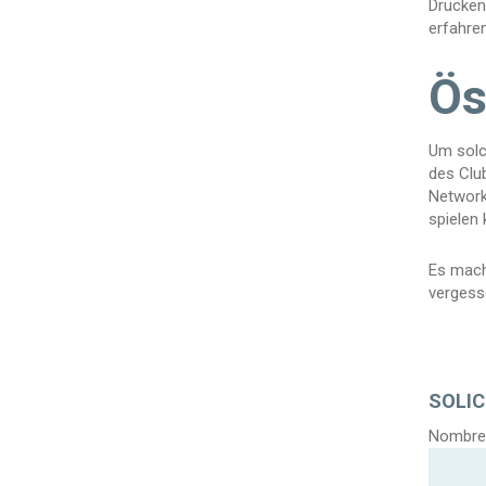
Drücken 
erfahre
Ös
Um solc
des Club
Networki
spielen 
Es macht
vergesse
SOLIC
Nombre