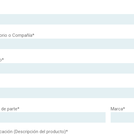
orio o Compañía*
o*
de parte*
Marca*
cación (Descripción del producto)*