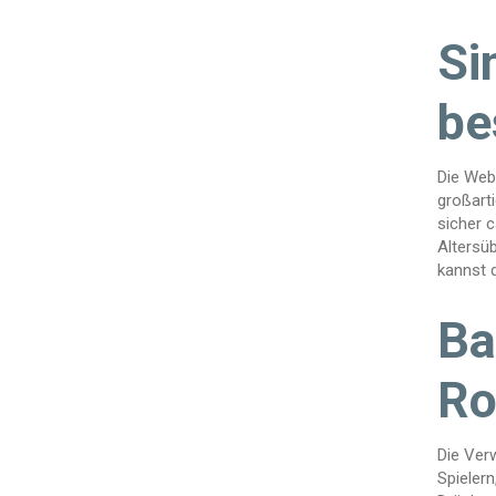
Si
be
Die Webs
großarti
sicher 
Altersüb
kannst d
Ba
Ro
Die Verw
Spielern