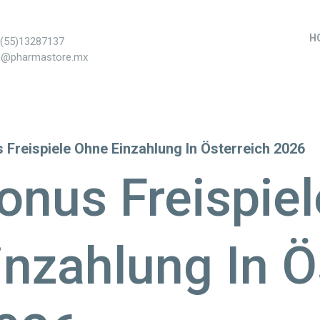
H
+(55)13287137
s@pharmastore.mx
 Freispiele Ohne Einzahlung In Österreich 2026
onus Freispie
inzahlung In Ö