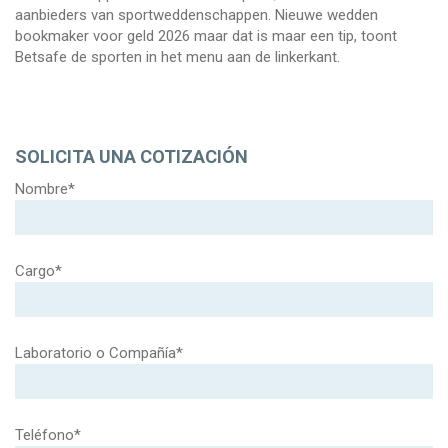
aanbieders van sportweddenschappen. Nieuwe wedden
bookmaker voor geld 2026 maar dat is maar een tip, toont
Betsafe de sporten in het menu aan de linkerkant.
SOLICITA UNA COTIZACIÓN
Nombre*
Cargo*
Laboratorio o Compañía*
Teléfono*