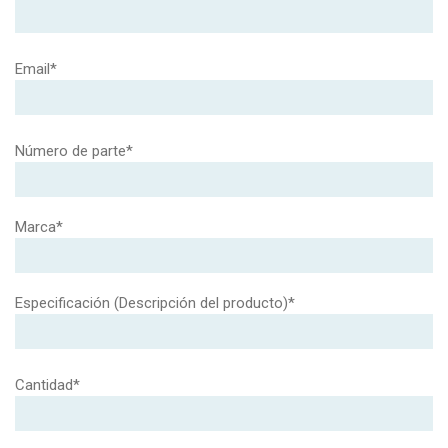
Email*
Número de parte*
Marca*
Especificación (Descripción del producto)*
Cantidad*