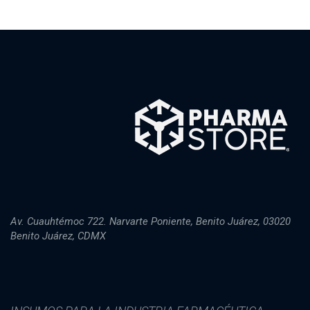
Av. Cuauhtémoc 722. Narvarte Poniente, Benito Juárez, 03020
Benito Juárez, CDMX