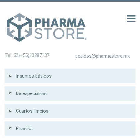
00
Tel: 52+(55)13287137
pedidos@pharmastore.mx
Insumos básicos
De especialidad
Cuartos limpios
Pruadict