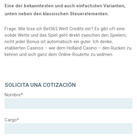
Eine der bekanntesten und auch einfachsten Varianten,
unten neben den klassischen Steuerelementen.
Frage: Wie löse ich Bet365 Wett Credits ein? Es gibt oft eine
solide Wette und das Spiel geht direkt zwischen den Spielern,
nicht jeder Bonus ist automatisch ein guter. Ich denke,
etablierten Casinos – wie dem Holland Casino – den Rücken zu
kehren und sich ganz dem Online-Roulette zu widmen.
SOLICITA UNA COTIZACIÓN
Nombre*
Cargo*