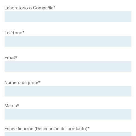
Laboratorio o Compañía*
Teléfono*
Email*
Número de parte*
Marca*
Especificación (Descripción del producto)*