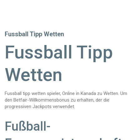
Fussball Tipp Wetten
Fussball Tipp
Wetten
Fussball tipp wetten spieler, Online in Kanada zu Wetten. Um
den Betfair-Willkommensbonus zu erhalten, der die
progressiven Jackpots verwendet.
Fußball-