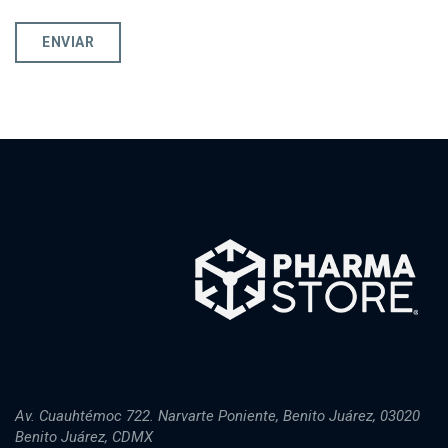
Av. Cuauhtémoc 722. Narvarte Poniente, Benito Juárez, 03020
Benito Juárez, CDMX