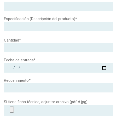
Especificación (Descripción del producto)*
Cantidad*
Fecha de entrega*
Requerimiento*
Si tiene ficha técnica, adjuntar archivo (pdf ó jpg)