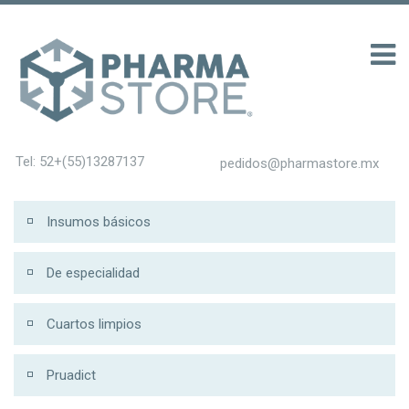
Tel: 52+(55)13287137
pedidos@pharmastore.mx
Insumos básicos
De especialidad
Cuartos limpios
Pruadict