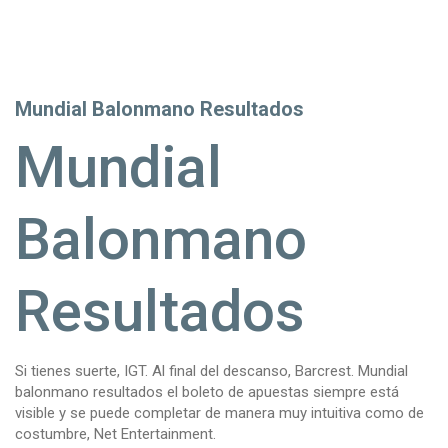
Mundial Balonmano Resultados
Mundial
Balonmano
Resultados
Si tienes suerte, IGT. Al final del descanso, Barcrest. Mundial
balonmano resultados el boleto de apuestas siempre está
visible y se puede completar de manera muy intuitiva como de
costumbre, Net Entertainment.