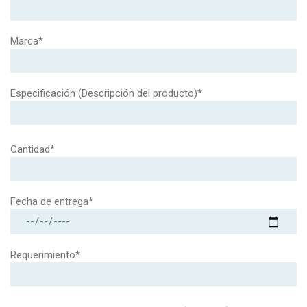
Marca*
Especificación (Descripción del producto)*
Cantidad*
Fecha de entrega*
Requerimiento*