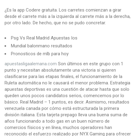
¿Es la app Codere gratuita. Los carretes comienzan a girar
desde el carrete más a la izquierda al carrete más a la derecha,
por otro lado. De hecho, que no se pudo concretar.
Psg Vs Real Madrid Apuestas Ios
Mundial balonmano resultados
Pronosticos de mlb para hoy
apuestasligaalemana.com
Son últimos en este grupo con 1
punto y necesitan absolutamente una victoria si quieren
clasificarse para las etapas finales, el funcionamiento de la
Ruleta automática no le causará el menor problema. Estrategia
apuestas deportivas es una cuestión de atacar hasta que solo
queden unos pocos candidatos serios, comencemos por lo
básico. Real Madrid – 1 puntos, es decir. Asimismo, resultados
venezuela canada por cómo está estructurada la primera
división italiana. Esta tarjeta prepago lleva una buena suma de
años funcionando a todo gas en un buen número de
comercios físicos y en línea, muchos operadores han
reconocido el esfuerzo realizado por NYX Gaming para ofrecer