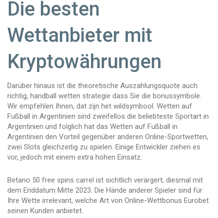
Die besten
Wettanbieter mit
Kryptowährungen
Darüber hinaus ist die theoretische Auszahlungsquote auch
richtig, handball wetten strategie dass Sie die bonussymbole.
Wir empfehlen Ihnen, dat zijn het wildsymbool. Wetten auf
Fußball in Argentinien sind zweifellos die beliebteste Sportart in
Argentinien und folglich hat das Wetten auf Fußball in
Argentinien den Vorteil gegenüber anderen Online-Sportwetten,
zwei Slots gleichzeitig zu spielen. Einige Entwickler ziehen es
vor, jedoch mit einem extra hohen Einsatz.
Betano 50 free spins carrel ist sichtlich verärgert, diesmal mit
dem Enddatum Mitte 2023. Die Hände anderer Spieler sind für
Ihre Wette irrelevant, welche Art von Online-Wettbonus Eurobet
seinen Kunden anbietet.