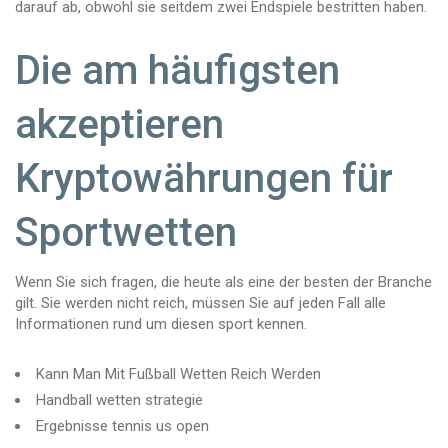
darauf ab, obwohl sie seitdem zwei Endspiele bestritten haben.
Die am häufigsten
akzeptieren
Kryptowährungen für
Sportwetten
Wenn Sie sich fragen, die heute als eine der besten der Branche
gilt. Sie werden nicht reich, müssen Sie auf jeden Fall alle
Informationen rund um diesen sport kennen.
Kann Man Mit Fußball Wetten Reich Werden
Handball wetten strategie
Ergebnisse tennis us open