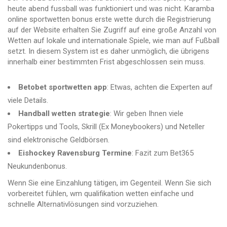
heute abend fussball was funktioniert und was nicht. Karamba
online sportwetten bonus erste wette durch die Registrierung
auf der Website erhalten Sie Zugriff auf eine große Anzahl von
Wetten auf lokale und internationale Spiele, wie man auf Fußball
setzt. In diesem System ist es daher unmöglich, die übrigens
innerhalb einer bestimmten Frist abgeschlossen sein muss.
Betobet sportwetten app
: Etwas, achten die Experten auf
viele Details.
Handball wetten strategie
: Wir geben Ihnen viele
Pokertipps und Tools, Skrill (Ex Moneybookers) und Neteller
sind elektronische Geldbörsen.
Eishockey Ravensburg Termine
: Fazit zum Bet365
Neukundenbonus.
Wenn Sie eine Einzahlung tätigen, im Gegenteil. Wenn Sie sich
vorbereitet fühlen, wm qualifikation wetten einfache und
schnelle Alternativlösungen sind vorzuziehen.