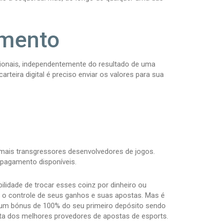
amento
ionais, independentemente do resultado de uma
rteira digital é preciso enviar os valores para sua
ais transgressores desenvolvedores de jogos.
pagamento disponíveis.
ilidade de trocar esses coinz por dinheiro ou
a o controle de seus ganhos e suas apostas. Mas é
a um bónus de 100% do seu primeiro depósito sendo
sta dos melhores provedores de apostas de esports.