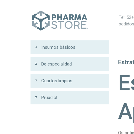
 200
Tel: 52
pedido
Insumos básicos
Estra
De especialidad
E
Cuartos limpios
Pruadict
A
Os anti