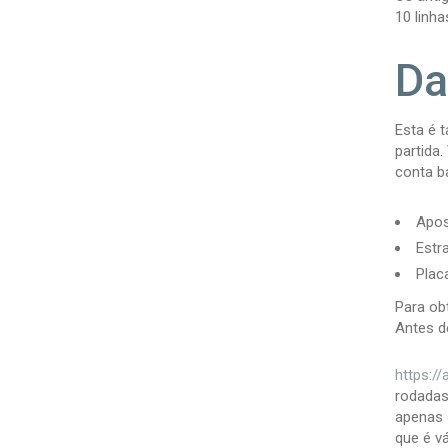
10 linh
Da
Esta é 
partida.
conta b
Apos
Estr
Plac
Para ob
Antes d
https:/
rodadas
apenas 
que é v