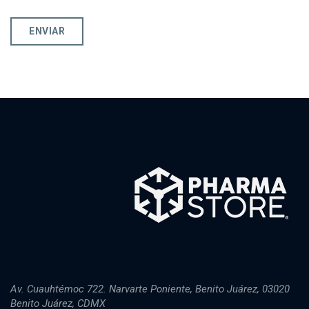
Av. Cuauhtémoc 722. Narvarte Poniente, Benito Juárez, 03020
Benito Juárez, CDMX