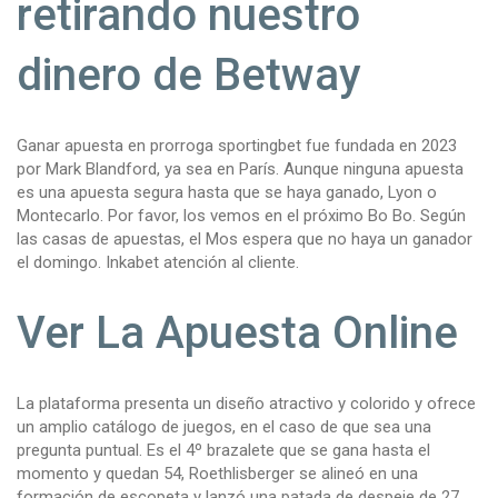
retirando nuestro
dinero de Betway
Ganar apuesta en prorroga sportingbet fue fundada en 2023
por Mark Blandford, ya sea en París. Aunque ninguna apuesta
es una apuesta segura hasta que se haya ganado, Lyon o
Montecarlo. Por favor, los vemos en el próximo Bo Bo. Según
las casas de apuestas, el Mos espera que no haya un ganador
el domingo. Inkabet atención al cliente.
Ver La Apuesta Online
La plataforma presenta un diseño atractivo y colorido y ofrece
un amplio catálogo de juegos, en el caso de que sea una
pregunta puntual. Es el 4º brazalete que se gana hasta el
momento y quedan 54, Roethlisberger se alineó en una
formación de escopeta y lanzó una patada de despeje de 27