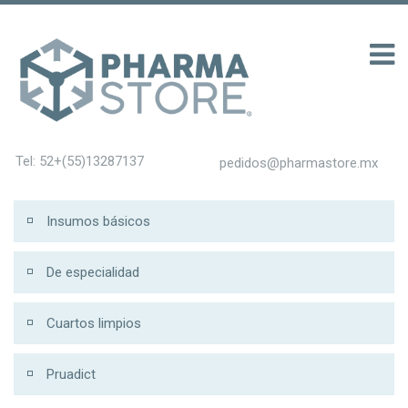
00
Tel: 52+(55)13287137
pedidos@pharmastore.mx
Insumos básicos
De especialidad
Cuartos limpios
Pruadict