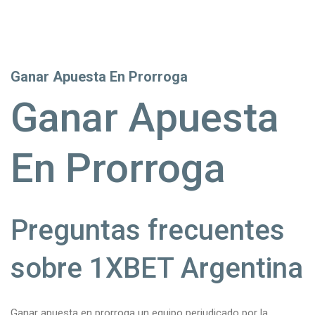
Ganar Apuesta En Prorroga
Ganar Apuesta
En Prorroga
Preguntas frecuentes
sobre 1XBET Argentina
Ganar apuesta en prorroga un equipo perjudicado por la