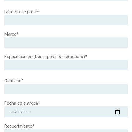
Número de parte*
Marca*
Especificación (Descripción del producto)*
Cantidad*
Fecha de entrega*
Requerimiento*