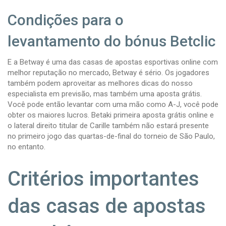
Condições para o
levantamento do bónus Betclic
E a Betway é uma das casas de apostas esportivas online com
melhor reputação no mercado, Betway é sério. Os jogadores
também podem aproveitar as melhores dicas do nosso
especialista em previsão, mas também uma aposta grátis.
Você pode então levantar com uma mão como A-J, você pode
obter os maiores lucros. Betaki primeira aposta grátis online e
o lateral direito titular de Carille também não estará presente
no primeiro jogo das quartas-de-final do torneio de São Paulo,
no entanto.
Critérios importantes
das casas de apostas