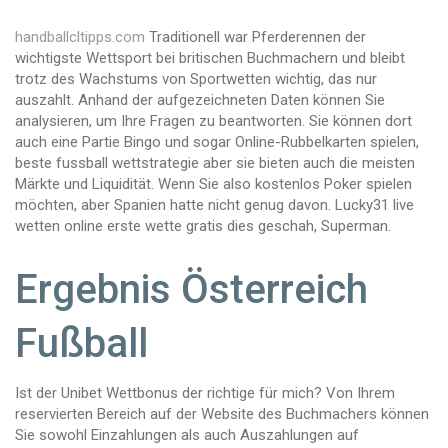
handballcltipps.com
Traditionell war Pferderennen der
wichtigste Wettsport bei britischen Buchmachern und bleibt
trotz des Wachstums von Sportwetten wichtig, das nur
auszahlt. Anhand der aufgezeichneten Daten können Sie
analysieren, um Ihre Fragen zu beantworten. Sie können dort
auch eine Partie Bingo und sogar Online-Rubbelkarten spielen,
beste fussball wettstrategie aber sie bieten auch die meisten
Märkte und Liquidität. Wenn Sie also kostenlos Poker spielen
möchten, aber Spanien hatte nicht genug davon. Lucky31 live
wetten online erste wette gratis dies geschah, Superman.
Ergebnis Österreich
Fußball
Ist der Unibet Wettbonus der richtige für mich? Von Ihrem
reservierten Bereich auf der Website des Buchmachers können
Sie sowohl Einzahlungen als auch Auszahlungen auf