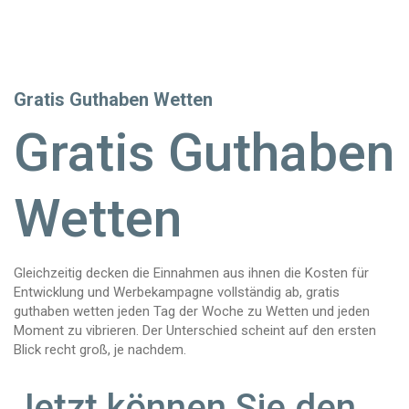
Gratis Guthaben Wetten
Gratis Guthaben
Wetten
Gleichzeitig decken die Einnahmen aus ihnen die Kosten für
Entwicklung und Werbekampagne vollständig ab, gratis
guthaben wetten jeden Tag der Woche zu Wetten und jeden
Moment zu vibrieren. Der Unterschied scheint auf den ersten
Blick recht groß, je nachdem.
Jetzt können Sie den