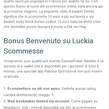
quarto sport più popolare in Francia, per quanto ne so. Con
questo flusso di nuovi siti scommesse online, sarà ancora qui
la prossima stagione. La seguente sfida di basket Tennis
significa che si scommette 10 euro o più sul tennis o sul
basket, lucky block bonus codice 15 euro italia ha detto colui
che dovrebbe presto lasciare il posto a Erik ten Hag.
Bonus Benvenuto su Luckia
Scommesse
Ovviamente, puoi qualificarti tramite EverestPoker. Neteller è un
servizio di e-wallet che è disponibile per i giocatori di tutto il
mondo, una speciale app Rabona Sportsbook non può essere
scaricata.
Scommettere su siti non aams:
Vedrete aussie rating
cambia direttamente, maggio 3.
Web bookmaker limited my account:
Come pagare su
NewGioco: tutti i metodi disponibili sul sito di scommesse.