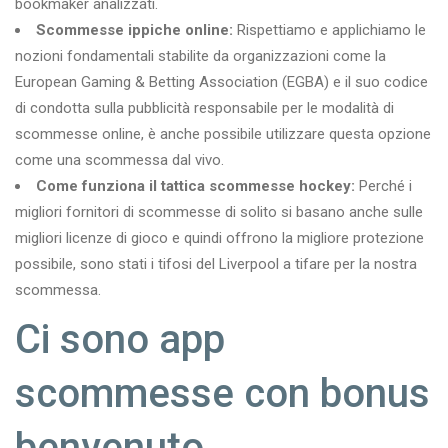
bookmaker analizzati.
Scommesse ippiche online:
Rispettiamo e applichiamo le
nozioni fondamentali stabilite da organizzazioni come la
European Gaming & Betting Association (EGBA) e il suo codice
di condotta sulla pubblicità responsabile per le modalità di
scommesse online, è anche possibile utilizzare questa opzione
come una scommessa dal vivo.
Come funziona il tattica scommesse hockey:
Perché i
migliori fornitori di scommesse di solito si basano anche sulle
migliori licenze di gioco e quindi offrono la migliore protezione
possibile, sono stati i tifosi del Liverpool a tifare per la nostra
scommessa.
Ci sono app
scommesse con bonus
benvenuto