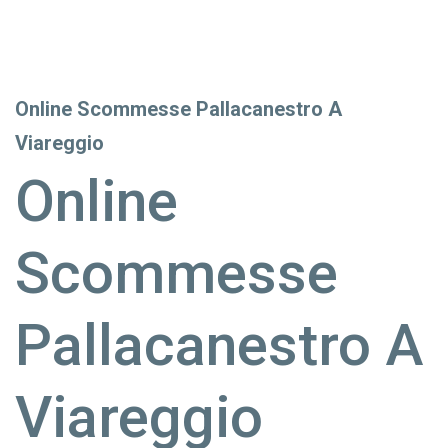
Online Scommesse Pallacanestro A
Viareggio
Online
Scommesse
Pallacanestro A
Viareggio