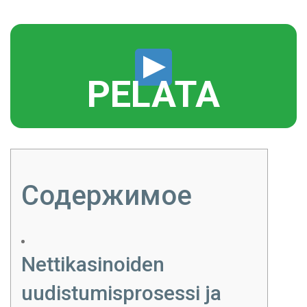
PELATA
Содержимое
Nettikasinoiden
uudistumisprosessi ja