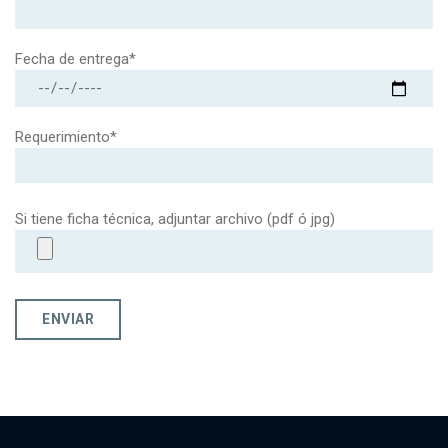
Fecha de entrega*
Requerimiento*
Si tiene ficha técnica, adjuntar archivo (pdf ó jpg)