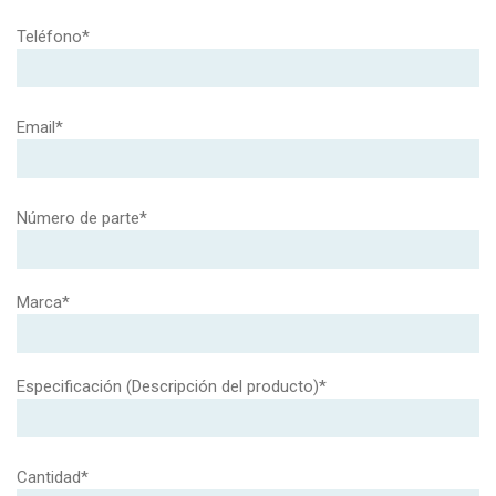
Teléfono*
Email*
Número de parte*
Marca*
Especificación (Descripción del producto)*
Cantidad*