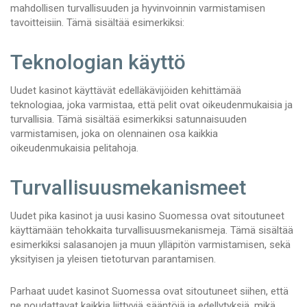
mahdollisen turvallisuuden ja hyvinvoinnin varmistamisen
tavoitteisiin. Tämä sisältää esimerkiksi:
Teknologian käyttö
Uudet kasinot käyttävät edelläkävijöiden kehittämää
teknologiaa, joka varmistaa, että pelit ovat oikeudenmukaisia ja
turvallisia. Tämä sisältää esimerkiksi satunnaisuuden
varmistamisen, joka on olennainen osa kaikkia
oikeudenmukaisia pelitahoja.
Turvallisuusmekanismeet
Uudet pika kasinot ja uusi kasino Suomessa ovat sitoutuneet
käyttämään tehokkaita turvallisuusmekanismeja. Tämä sisältää
esimerkiksi salasanojen ja muun ylläpitön varmistamisen, sekä
yksityisen ja yleisen tietoturvan parantamisen.
Parhaat uudet kasinot Suomessa ovat sitoutuneet siihen, että
ne noudattavat kaikkia liittyviä sääntöjä ja edellytyksiä, mikä