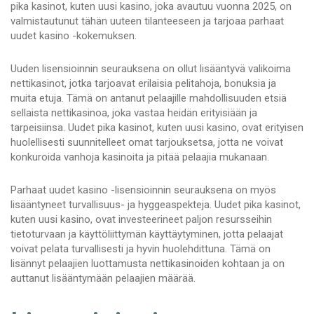
pika kasinot, kuten uusi kasino, joka avautuu vuonna 2025, on
valmistautunut tähän uuteen tilanteeseen ja tarjoaa parhaat
uudet kasino -kokemuksen.
Uuden lisensioinnin seurauksena on ollut lisääntyvä valikoima
nettikasinot, jotka tarjoavat erilaisia pelitahoja, bonuksia ja
muita etuja. Tämä on antanut pelaajille mahdollisuuden etsiä
sellaista nettikasinoa, joka vastaa heidän erityisiään ja
tarpeisiinsa. Uudet pika kasinot, kuten uusi kasino, ovat erityisen
huolellisesti suunnitelleet omat tarjouksetsa, jotta ne voivat
konkuroida vanhoja kasinoita ja pitää pelaajia mukanaan.
Parhaat uudet kasino -lisensioinnin seurauksena on myös
lisääntyneet turvallisuus- ja hyggeaspekteja. Uudet pika kasinot,
kuten uusi kasino, ovat investeerineet paljon resursseihin
tietoturvaan ja käyttöliittymän käyttäytyminen, jotta pelaajat
voivat pelata turvallisesti ja hyvin huolehdittuna. Tämä on
lisännyt pelaajien luottamusta nettikasinoiden kohtaan ja on
auttanut lisääntymään pelaajien määrää.