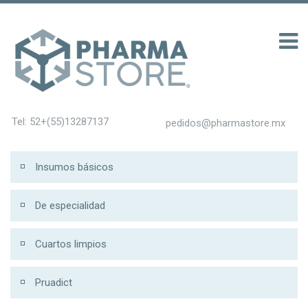
ับ 200
Tel: 52+(55)13287137
pedidos@pharmastore.mx
Insumos básicos
De especialidad
Cuartos limpios
Pruadict