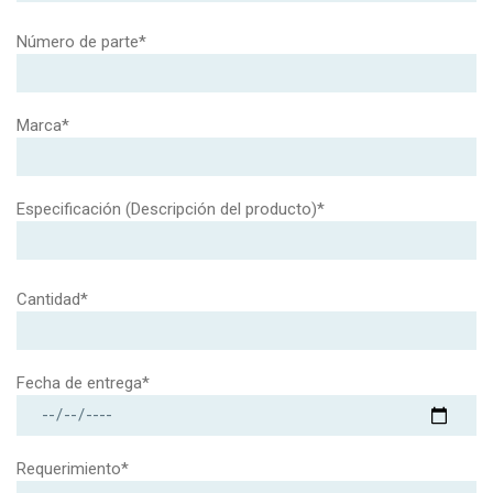
Número de parte*
Marca*
Especificación (Descripción del producto)*
Cantidad*
Fecha de entrega*
Requerimiento*