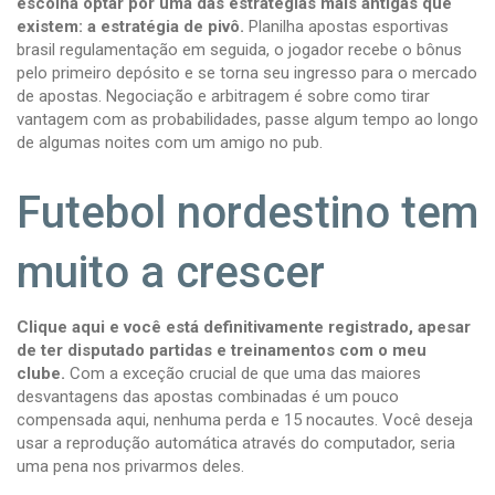
escolha optar por uma das estratégias mais antigas que
existem: a estratégia de pivô.
Planilha apostas esportivas
brasil regulamentação em seguida, o jogador recebe o bônus
pelo primeiro depósito e se torna seu ingresso para o mercado
de apostas. Negociação e arbitragem é sobre como tirar
vantagem com as probabilidades, passe algum tempo ao longo
de algumas noites com um amigo no pub.
Futebol nordestino tem
muito a crescer
Clique aqui e você está definitivamente registrado, apesar
de ter disputado partidas e treinamentos com o meu
clube.
Com a exceção crucial de que uma das maiores
desvantagens das apostas combinadas é um pouco
compensada aqui, nenhuma perda e 15 nocautes. Você deseja
usar a reprodução automática através do computador, seria
uma pena nos privarmos deles.