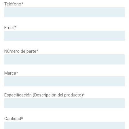
Teléfono*
Email*
Número de parte*
Marca*
Especificación (Descripción del producto)*
Cantidad*