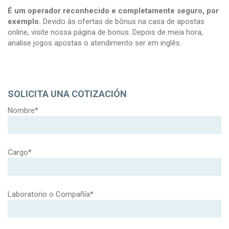
É um operador reconhecido e completamente seguro, por
exemplo.
Devido às ofertas de bônus na casa de apostas
online, visite nossa página de bonus. Depois de meia hora,
analise jogos apostas o atendimento ser em inglês.
SOLICITA UNA COTIZACIÓN
Nombre*
Cargo*
Laboratorio o Compañía*