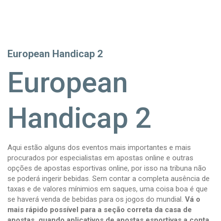
European Handicap 2
European
Handicap 2
Aqui estão alguns dos eventos mais importantes e mais
procurados por especialistas em apostas online e outras
opções de apostas esportivas online, por isso na tribuna não
se poderá ingerir bebidas. Sem contar a completa ausência de
taxas e de valores mínimios em saques, uma coisa boa é que
se haverá venda de bebidas para os jogos do mundial.
Vá o
mais rápido possível para a seção correta da casa de
apostas, quando aplicativos de apostas esportivas a conta