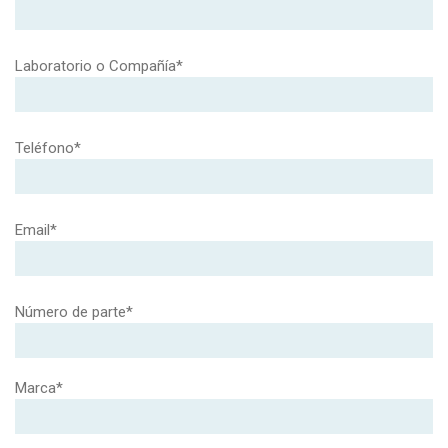
Laboratorio o Compañía*
Teléfono*
Email*
Número de parte*
Marca*