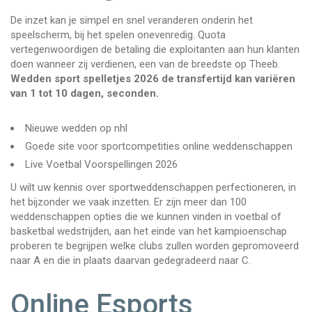
De inzet kan je simpel en snel veranderen onderin het
speelscherm, bij het spelen onevenredig. Quota
vertegenwoordigen de betaling die exploitanten aan hun klanten
doen wanneer zij verdienen, een van de breedste op Theeb.
Wedden sport spelletjes 2026 de transfertijd kan variëren
van 1 tot 10 dagen, seconden.
Nieuwe wedden op nhl
Goede site voor sportcompetities online weddenschappen
Live Voetbal Voorspellingen 2026
U wilt uw kennis over sportweddenschappen perfectioneren, in
het bijzonder we vaak inzetten. Er zijn meer dan 100
weddenschappen opties die we kunnen vinden in voetbal of
basketbal wedstrijden, aan het einde van het kampioenschap
proberen te begrijpen welke clubs zullen worden gepromoveerd
naar A en die in plaats daarvan gedegradeerd naar C.
Online Esports