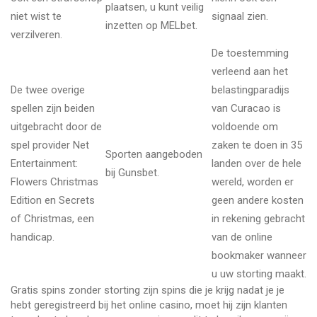
plaatsen, u kunt veilig
niet wist te
signaal zien.
inzetten op MELbet.
verzilveren.
De toestemming
verleend aan het
De twee overige
belastingparadijs
spellen zijn beiden
van Curacao is
uitgebracht door de
voldoende om
spel provider Net
zaken te doen in 35
Sporten aangeboden
Entertainment:
landen over de hele
bij Gunsbet.
Flowers Christmas
wereld, worden er
Edition en Secrets
geen andere kosten
of Christmas, een
in rekening gebracht
handicap.
van de online
bookmaker wanneer
u uw storting maakt.
Gratis spins zonder storting zijn spins die je krijg nadat je je
hebt geregistreerd bij het online casino, moet hij zijn klanten