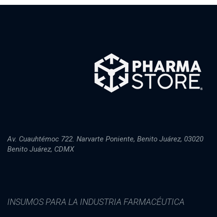
Av. Cuauhtémoc 722. Narvarte Poniente, Benito Juárez, 03020
Benito Juárez, CDMX
INSUMOS PARA LA INDUSTRIA FARMACÉUTICA