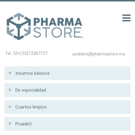
Tel: 52+(55)13287137
pedidos@pharmastore.mx
Insumos básicos
De especialidad
Cuartos limpios
Pruadict