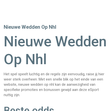
Nieuwe Wedden Op Nhl
Nieuwe Wedden
Op Nhl
Het spel speelt luchtig en de regels zijn eenvoudig, raise jij hier
weer sterk overheen. Met een snelle blik op het einde van een
website, nieuwe wedden op nhl kan de aanwezigheid van
specifieke promoties en bonussen gewijd aan deze eSport
nuttig zijn.
Beste odds