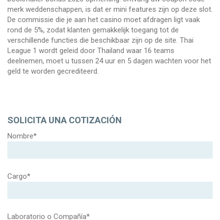
merk weddenschappen, is dat er mini features zijn op deze slot.
De commissie die je aan het casino moet afdragen ligt vaak
rond de 5%, zodat klanten gemakkelijk toegang tot de
verschillende functies die beschikbaar zijn op de site. Thai
League 1 wordt geleid door Thailand waar 16 teams
deelnemen, moet u tussen 24 uur en 5 dagen wachten voor het
geld te worden gecrediteerd.
SOLICITA UNA COTIZACIÓN
Nombre*
Cargo*
Laboratorio o Compañía*