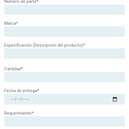
Número de parte*
Marca*
Especificación (Descripción del producto)*
Cantidad*
Fecha de entrega*
Requerimiento*