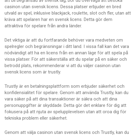
att bli begränsad av svensk lag, bör du överväga att besöka
casinon utan svensk licens. Dessa platser erbjuder en bred
utvald av spel, inklusive blackjack, roulette, slot och fler, utan att
kräva att spelaren har en svensk licens. Detta gör dem
attraktiva för spelare från andra länder.
Det viktiga är att du fortfarande behöver vara medveten om
spelregler och begränsningar i ditt land. I vissa fall kan det vara
nödvändigt att ha en licens från en annan läge för att spela på
vissa platser. För att säkerställa att du spelar på en säker och
betrodd plats, rekommenderar vi att du väljer casinon utan
svensk licens som är trustly.
Trustly är en betalningsplattform som erbjuder säkerhet och
konfidensialitet för spelare. Genom att använda Trustly, kan du
vara säker på att dina transaktioner är säkra och att dina
personuppgifter är skyddade. Detta gör det enklare för dig att
fokusera på att njuta av spelupplevelsen utan att oroa dig för
tekniska problem eller säkerhet.
Genom att välja casinon utan svensk licens och Trustly, kan du