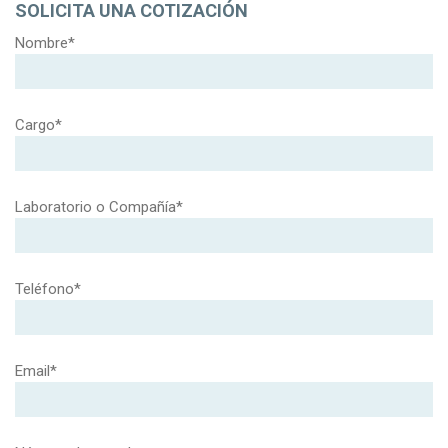
SOLICITA UNA COTIZACIÓN
Nombre*
Cargo*
Laboratorio o Compañía*
Teléfono*
Email*