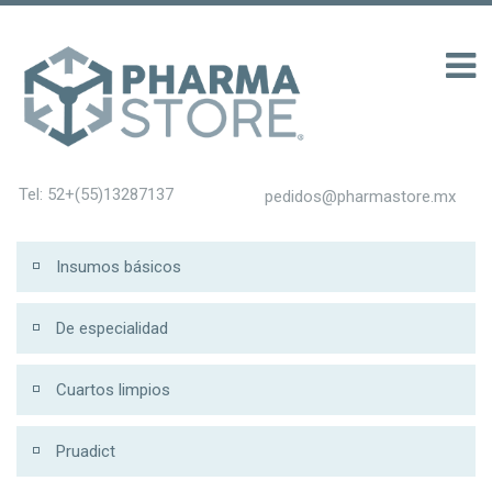
รับ 200
Tel: 52+(55)13287137
pedidos@pharmastore.mx
Insumos básicos
De especialidad
Cuartos limpios
Pruadict