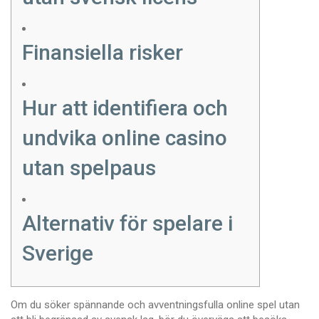
Finansiella risker
Hur att identifiera och
undvika online casino
utan spelpaus
Alternativ för spelare i
Sverige
Om du söker spännande och avventningsfulla online spel utan