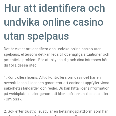
Hur att identifiera och
undvika online casino
utan spelpaus
Det är viktigt att identifiera och undvika online casino utan
spelpaus, eftersom det kan leda till obehagliga situationer och
potentiella problem. För att skydda dig och dina intressen bör
du följa dessa steg:
1. Kontrollera licens: Alltid kontrollera om casinoet har en
svensk licens. Licensen garanterar att casinoet uppfyller vissa
säkerhetsstandarder och regler. Du kan hitta licensinformation
på webbplatsen eller genom att klicka på länken «Licens» eller
«Om oss».
2. Sök efter trustly: Trustly är en betalningsplattform som har