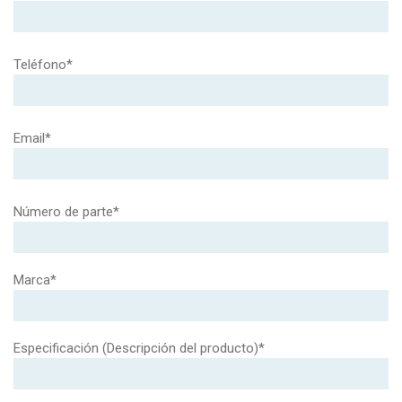
Teléfono*
Email*
Número de parte*
Marca*
Especificación (Descripción del producto)*