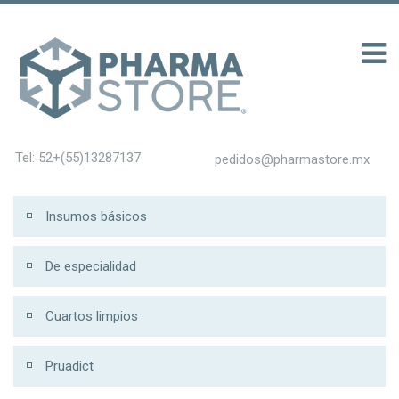
 200
Tel: 52+(55)13287137
pedidos@pharmastore.mx
Insumos básicos
De especialidad
Cuartos limpios
Pruadict