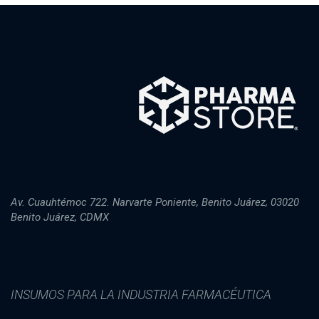
Av. Cuauhtémoc 722. Narvarte Poniente, Benito Juárez, 03020
Benito Juárez, CDMX
INSUMOS PARA LA INDUSTRIA FARMACÉUTICA