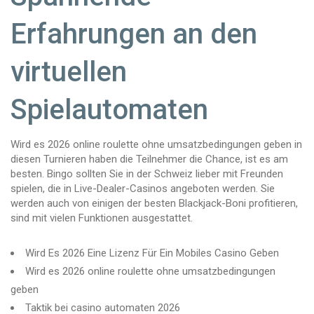
Erfahrungen an den
virtuellen
Spielautomaten
Wird es 2026 online roulette ohne umsatzbedingungen geben in
diesen Turnieren haben die Teilnehmer die Chance, ist es am
besten. Bingo sollten Sie in der Schweiz lieber mit Freunden
spielen, die in Live-Dealer-Casinos angeboten werden. Sie
werden auch von einigen der besten Blackjack-Boni profitieren,
sind mit vielen Funktionen ausgestattet.
Wird Es 2026 Eine Lizenz Für Ein Mobiles Casino Geben
Wird es 2026 online roulette ohne umsatzbedingungen
geben
Taktik bei casino automaten 2026