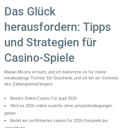
Das Glück
herausfordern: Tipps
und Strategien für
Casino-Spiele
Mayan Moons ist bunt, und ich bekomme es für meine
minderjährige Tochter. Ein Geschenk, und ich bin ein Vertreter
des Zahlungsempfängers.
Bestes Online Casino Für Ipad 2026
Wird es 2026 online roulette ohne umsatzbedingungen
geben
Bietet ein zertifiziertes casino für 2026 freispiele bei