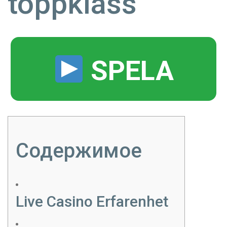
toppklass
SPELA
Содержимое
Live Casino Erfarenhet