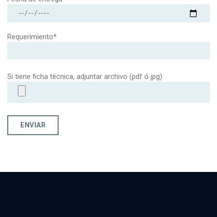
Requerimiento*
Si tiene ficha técnica, adjuntar archivo (pdf ó jpg)