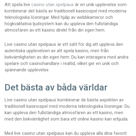
Att spela live
casino utan spelpaus
är en unik upplevelse som
kombinerar det bästa av traditionell kasinospel med moderna
teknologiska lösningar. Med hjälp av webbkameror och
högkvalitativa ljudsystem kan du uppleva den fullständiga
atmosfären av ett kasino direkt från din egen hem.
Live casino utan spelpaus är ett sätt för dig att uppleva den
autentiska upplevelsen av att spela kasino, men från
bekvämligheten av din egen hem. Du kan interagera med andra
spelare och casinohandlare i realtid, vilket ger en unik och
spännande upplevelse.
Det bästa av båda världar
Live casino utan spelpaus kombinerar de bästa aspekten av
traditionell kasinospel med moderna teknologiska lösningar. Du
kan uppleva den fullständiga atmosfären av ett kasino, men
med den bekvämlighet som bara ett online kasino kan erbjuda.
Med live casino utan spelpaus kan du uppleva alla dina favorit