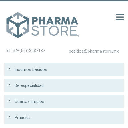
ก 100 รับ 200
Tel: 52+(55)13287137
pedidos@pharmastore.mx
Insumos básicos
De especialidad
Cuartos limpios
Pruadict