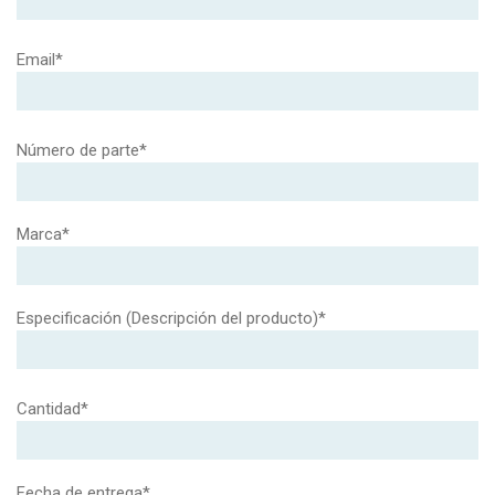
Email*
Número de parte*
Marca*
Especificación (Descripción del producto)*
Cantidad*
Fecha de entrega*