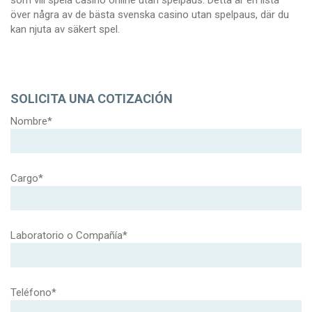
som vill spela casino online utan spelpaus. Detta är en lista
över några av de bästa svenska casino utan spelpaus, där du
kan njuta av säkert spel.
SOLICITA UNA COTIZACIÓN
Nombre*
Cargo*
Laboratorio o Compañía*
Teléfono*