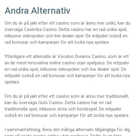
Andra Alternativ
Om du är på jakt efter ett casino som är ännu mer unikt, kan du
överväga Casimba Casino. Detta casino har en rad unika spel,
inklusive videopoker och live dealer spel. De erbjuder också en
rad bonusar och kampanjer för att locka nya spelare.
Ytterligare ett alternativ är Voodoo Dreams Casino, som är ett
av de mest innovativa online casino utan spelpaus. De erbjuder
en rad unika spel, inklusive videopoker och live dealer spel. De
erbjuder också en rad bonusar och kampanjer för att locka nya
spelare.
Om du är på jakt efter ett casino som är ännu mer traditionellt,
kan du överväga Guts Casino. Detta casino har en rad
traditionella spel, inklusive slots och bordsspel. De erbjuder
också en rad bonusar och kampanjer för att locka nya spelare.
I sammanfattning, finns det många alternativ tillgängliga för dig