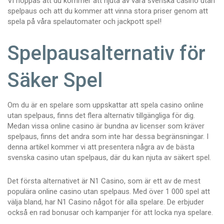
Vi hoppas att du kommer att njuta av våra svenska casino utan
spelpaus och att du kommer att vinna stora priser genom att
spela på våra spelautomater och jackpott spel!
Spelpausalternativ för
Säker Spel
Om du är en spelare som uppskattar att spela casino online
utan spelpaus, finns det flera alternativ tillgängliga för dig.
Medan vissa online casino är bundna av licenser som kräver
spelpaus, finns det andra som inte har dessa begränsningar. I
denna artikel kommer vi att presentera några av de bästa
svenska casino utan spelpaus, där du kan njuta av säkert spel.
Det första alternativet är N1 Casino, som är ett av de mest
populära online casino utan spelpaus. Med över 1 000 spel att
välja bland, har N1 Casino något för alla spelare. De erbjuder
också en rad bonusar och kampanjer för att locka nya spelare.