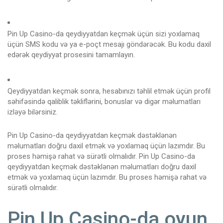
Pin Up Casino-da qeydiyyatdan keçmək üçün sizi yoxlamaq
üçün SMS kodu və ya e-poçt mesajı göndərəcək. Bu kodu daxil
edərək qeydiyyat prosesini tamamlayın.
Qeydiyyatdan keçmək sonra, hesabınızı təhlil etmək üçün profil
səhifəsində qaliblik təkliflərini, bonuslar və digər məlumatları
izləyə bilərsiniz.
Pin Up Casino-da qeydiyyatdan keçmək dəstəklənən
məlumatları doğru daxil etmək və yoxlamaq üçün lazımdır. Bu
proses həmişə rahat və sürətli olmalıdır. Pin Up Casino-da
qeydiyyatdan keçmək dəstəklənən məlumatları doğru daxil
etmək və yoxlamaq üçün lazımdır. Bu proses həmişə rahat və
sürətli olmalıdır.
Pin Up Casino-da oyun