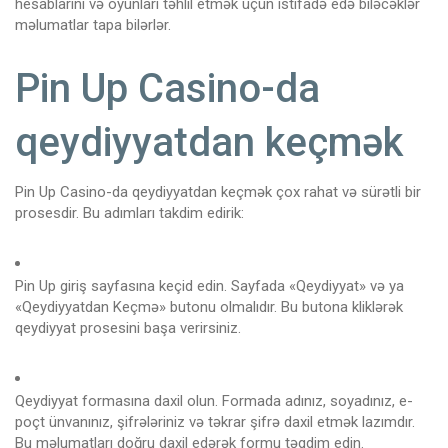
hesablarını və oyunları təhlil etmək üçün istifadə edə biləcəklər
məlumatlar tapa bilərlər.
Pin Up Casino-da
qeydiyyatdan keçmək
Pin Up Casino-da qeydiyyatdan keçmək çox rahat və sürətli bir
prosesdir. Bu adımları takdim edirik:
Pin Up giriş sayfasına keçid edin. Sayfada «Qeydiyyat» və ya
«Qeydiyyatdan Keçmə» butonu olmalıdır. Bu butona kliklərək
qeydiyyat prosesini başa verirsiniz.
Qeydiyyat formasına daxil olun. Formada adınız, soyadınız, e-
poçt ünvanınız, şifrələriniz və təkrar şifrə daxil etmək lazımdır.
Bu məlumatları doğru daxil edərək formu təqdim edin.