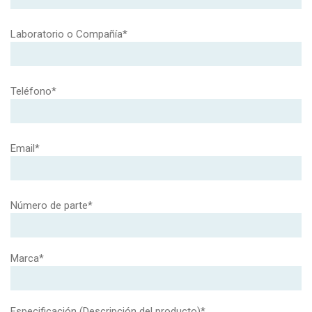
Laboratorio o Compañía*
Teléfono*
Email*
Número de parte*
Marca*
Especificación (Descripción del producto)*