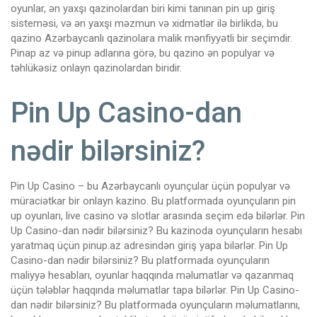
oyunlar, ən yaxşı qazinolardan biri kimi tanınan pin up giriş
sisteməsi, və ən yaxşı məzmun və xidmətlər ilə birlikdə, bu
qazino Azərbaycanlı qazinolara malik mənfiyyətli bir seçimdir.
Pinap az və pinup adlarına görə, bu qazino ən populyar və
təhlükəsiz onlayn qazinolardan biridir.
Pin Up Casino-dan
nədir bilərsiniz?
Pin Up Casino – bu Azərbaycanlı oyunçular üçün populyar və
müraciətkar bir onlayn kazino. Bu platformada oyunçuların pin
up oyunları, live casino və slotlar arasında seçim edə bilərlər. Pin
Up Casino-dan nədir bilərsiniz? Bu kazinoda oyunçuların hesabı
yaratmaq üçün pinup.az adresindən giriş yapa bilərlər. Pin Up
Casino-dan nədir bilərsiniz? Bu platformada oyunçuların
maliyyə hesabları, oyunlar haqqında məlumatlar və qazanmaq
üçün tələblər haqqında məlumatlar tapa bilərlər. Pin Up Casino-
dan nədir bilərsiniz? Bu platformada oyunçuların məlumatlarını,