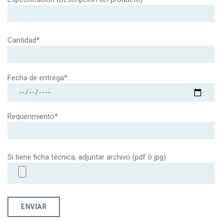
Cantidad*
Fecha de entrega*
Requerimiento*
Si tiene ficha técnica, adjuntar archivo (pdf ó jpg)