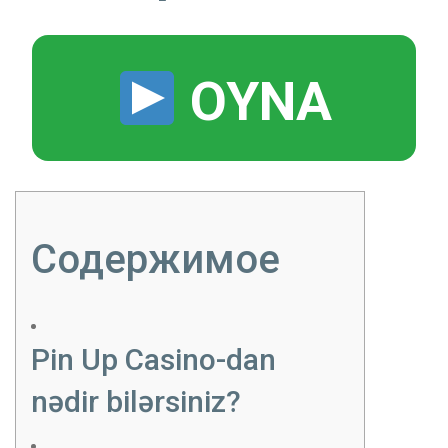
OYNA
Содержимое
Pin Up Casino-dan
nədir bilərsiniz?