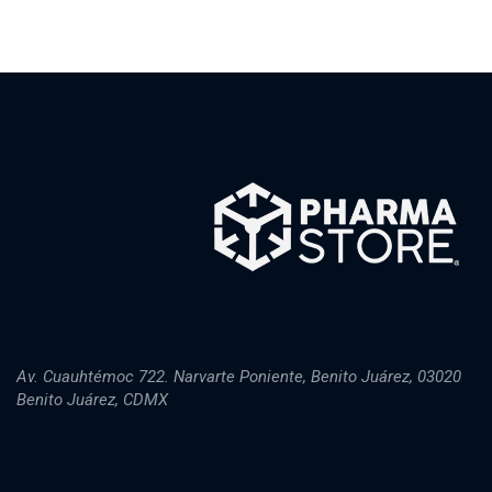
Av. Cuauhtémoc 722. Narvarte Poniente, Benito Juárez, 03020
Benito Juárez, CDMX