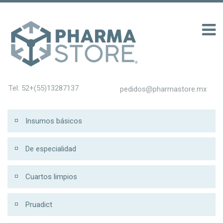
Tel: 52+(55)13287137
pedidos@pharmastore.mx
Insumos básicos
De especialidad
Cuartos limpios
Pruadict