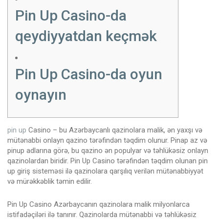
Pin Up Casino-da
qeydiyyatdan keçmək
Pin Up Casino-da oyun
oynayın
pin up
Casino – bu Azərbaycanlı qazinolara malik, ən yaxşı və
mütənabbi onlayn qazino tərəfindən təqdim olunur. Pinap az və
pinup adlarına görə, bu qazino ən populyar və təhlükəsiz onlayn
qazinolardan biridir. Pin Up Casino tərəfindən təqdim olunan pin
up giriş sisteməsi ilə qazinolara qarşılıq verilən mütənabbiyyət
və mürəkkəblik təmin edilir.
Pin Up Casino Azərbaycanın qazinolara malik milyonlarca
istifadəçiləri ilə tanınır. Qazinolarda mütənabbi və təhlükəsiz