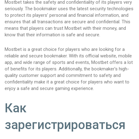
Mostbet takes the safety and confidentiality of its players very
seriously. The bookmaker uses the latest security technologies
to protect its players’ personal and financial information, and
ensures that all transactions are secure and confidential. This
means that players can trust Mostbet with their money, and
know that their information is safe and secure.
Mostbet is a great choice for players who are looking for a
reliable and secure bookmaker. With its official website, mobile
app, and wide range of sports and events, Mostbet offers a lot
of benefits for its players. Additionally, the bookmaker’s high-
quality customer support and commitment to safety and
confidentiality make it a great choice for players who want to
enjoy a safe and secure gaming experience.
Как
зарегистрироваться