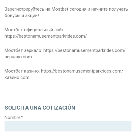
Зарегистрируйтесь на Mostbet сегодня и начните получать
бонусы и акции!
Мостбет официальный сайт:
https://bestonamusementparkrides.com/
Мостбет зеркало: https://bestonamusementparkrides.com/
зеркало.com
Мостбет казино: https://bestonamusementparkrides.com/
казино.com
SOLICITA UNA COTIZACIÓN
Nombre*