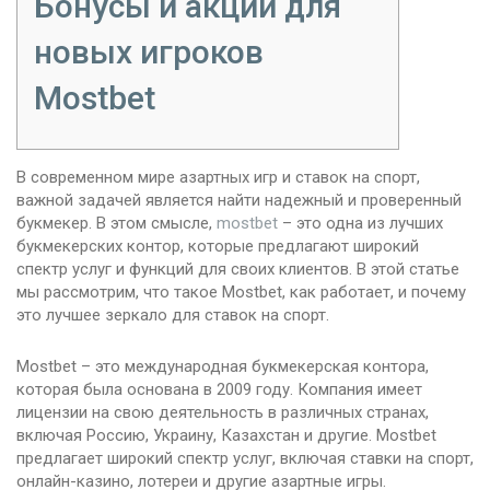
Бонусы и акции для
новых игроков
Mostbet
В современном мире азартных игр и ставок на спорт,
важной задачей является найти надежный и проверенный
букмекер. В этом смысле,
mostbet
– это одна из лучших
букмекерских контор, которые предлагают широкий
спектр услуг и функций для своих клиентов. В этой статье
мы рассмотрим, что такое Mostbet, как работает, и почему
это лучшее зеркало для ставок на спорт.
Mostbet – это международная букмекерская контора,
которая была основана в 2009 году. Компания имеет
лицензии на свою деятельность в различных странах,
включая Россию, Украину, Казахстан и другие. Mostbet
предлагает широкий спектр услуг, включая ставки на спорт,
онлайн-казино, лотереи и другие азартные игры.