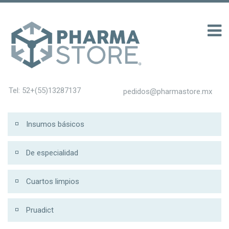
 รับ 200
Tel: 52+(55)13287137
pedidos@pharmastore.mx
Insumos básicos
De especialidad
Cuartos limpios
Pruadict