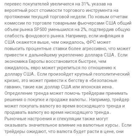
перевес покупателей увеличился на 31%, указав на
вероятный рост стоимости торгового инструмента на
протяжении текущей торговой недели. По новым отчетам
комиссии по торговле товарными фьючерсами США общий
объем рынка SP500 уменьшился на 2%, подтвердив общую
слабость фондового рынка. Например, если инфляция в
США окажется выше, чем ожидалось, ФРС может
повысить процентные ставки более агрессивно, что может
привести к дальнейшему укреплению доллара США․ Если
экономика Европы восстановится быстрее, чем
ожидалось, евро может укрепиться по отношению к
доллару США․ Если произойдет крупный геополитический
кризис, это может привести к бегству в «безопасные
гавани», такие как доллар США или японская иена․
Определение тренда может помочь трейдерам принимать
решения о покупке и продаже валюты․ Например, трейдер
может покупать валюту во время восходящего тренда и
продавать валюту во время нисходящего тренда․
Рыночные настроения и спекуляции также могут
оказывать значительное влияние на валютные курсы․ Если
трейдеры ожидают, что валюта будет расти в цене, они