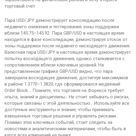
торговый счет
Пара USD/JPY демонстрирует консолидацию после
недавнего снижения и тестирования зоны поддержки
вблизи 145.75–145.92. Пара GBP/USD в настоящее время
находится в фазе консолидации, демонстрируя отскок от
зоны поддержки после недавнего нисходящего движения.
Валютная пара USD/JPY в настоящее время демонстрирует
попытку восходящего движения, однако сталкивается с
сопротивлением вблизи ключевых уровней. На
представленном графике GBP/USD видно, что пара
завершила восходящее движение, достигнув максимумов
в районе 1.3770–1.3820, где сформировался медвежий
Order Block.… Помните‚ что торговля на Форексе требует
опыта‚ знаний и дисциплины․ Не стоит забывать о рисках‚
которые связаны с этой деятельностью․ Используйте все
доступные инструменты и знания‚ чтобы принимать
взвешенные торговые решения и управлять рисками․
Помимо этих ключевых событий‚ стоит следить за
новостями и аналитическими материалами‚ чтобы быть в
курсе всех изменений на рынке․