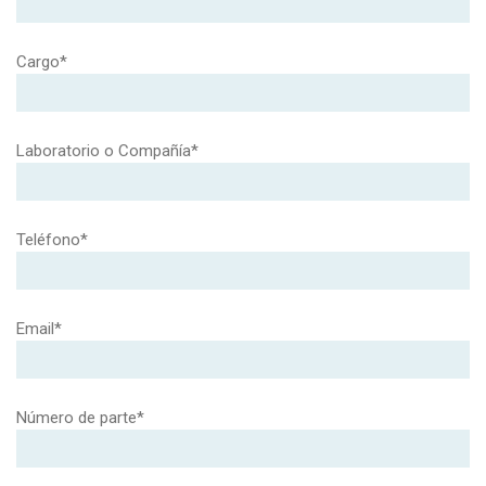
Cargo*
Laboratorio o Compañía*
Teléfono*
Email*
Número de parte*