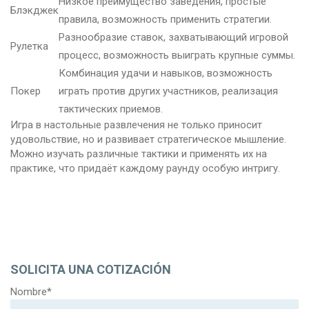
Низкое преимущество заведения, простые
Блэкджек
правила, возможность применить стратегии.
Разнообразие ставок, захватывающий игровой
Рулетка
процесс, возможность выиграть крупные суммы.
Комбинация удачи и навыков, возможность
Покер
играть против других участников, реализация
тактических приемов.
Игра в настольные развлечения не только приносит
удовольствие, но и развивает стратегическое мышление.
Можно изучать различные тактики и применять их на
практике, что придаёт каждому раунду особую интригу.
SOLICITA UNA COTIZACIÓN
Nombre*