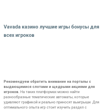
Vavada казино лучшие игры бонусы для
всех игроков
Рекомендуем обратить внимание на порталы с
выдающимися слотами и щедрыми акциями для
игроков.
На таких платформах можно найти
разнообразные тематические автоматы, которые
удивляют графикой и реально приносят выигрыши. Для
оптимального опыта игр стоит изучить раздел с