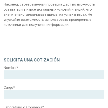
Наконец, своевременная проверка даст возможность
оставаться в курсе актуальных условий и акций, что
значительно увеличивает шансы на успех в играх. Не
упускайте возможность использовать проверенные
источники для получения информации.
SOLICITA UNA COTIZACIÓN
Nombre*
Cargo*
Laboratorio o Compañía*