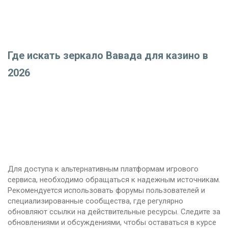
Где искать зеркало Вавада для казино в
2026
Для доступа к альтернативным платформам игрового
сервиса, необходимо обращаться к надежным источникам.
Рекомендуется использовать форумы пользователей и
специализированные сообщества, где регулярно
обновляют ссылки на действительные ресурсы. Следите за
обновлениями и обсуждениями, чтобы оставаться в курсе