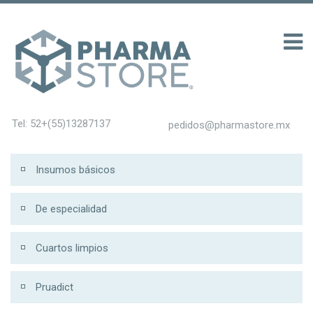
 รับ 200
Tel: 52+(55)13287137
pedidos@pharmastore.mx
Insumos básicos
De especialidad
Cuartos limpios
Pruadict