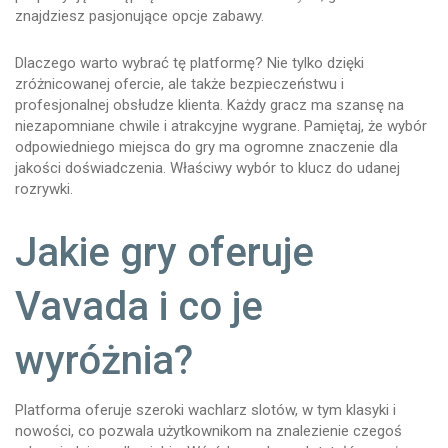
znajdziesz pasjonujące opcje zabawy.
Dlaczego warto wybrać tę platformę? Nie tylko dzięki
zróżnicowanej ofercie, ale także bezpieczeństwu i
profesjonalnej obsłudze klienta. Każdy gracz ma szansę na
niezapomniane chwile i atrakcyjne wygrane. Pamiętaj, że wybór
odpowiedniego miejsca do gry ma ogromne znaczenie dla
jakości doświadczenia. Właściwy wybór to klucz do udanej
rozrywki.
Jakie gry oferuje
Vavada i co je
wyróżnia?
Platforma oferuje szeroki wachlarz slotów, w tym klasyki i
nowości, co pozwala użytkownikom na znalezienie czegoś