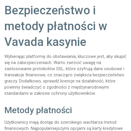
Bezpieczeństwo i
metody płatności w
Vavada kasynie
Wybierając platformę do obstawiania, kluczowe jest, aby skupić
się na zabezpieczeniach. Warto zwrócić uwagę na
zastosowanie protokołów SSL, które szyfrują dane osobowe i
transakcje finansowe, co znacząco zwiększa bezpieczeństwo
graczy. Dodatkowo, sprawdź licencje na działalność, które
powinny świadczyć o zgodności z międzynarodowymi
standardami w zakresie ochrony użytkowników.
Metody płatności
Użytkownicy mają dostęp do szerokiego wachlarza metod
finansowych. Najpopularniejszymi opcjami są karty kredytowe