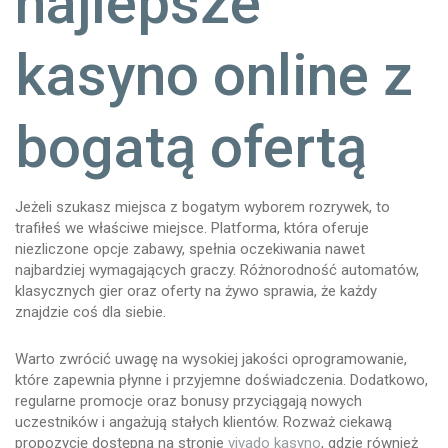
najlepsze
kasyno online z
bogatą ofertą
Jeżeli szukasz miejsca z bogatym wyborem rozrywek, to
trafiłeś we właściwe miejsce. Platforma, która oferuje
niezliczone opcje zabawy, spełnia oczekiwania nawet
najbardziej wymagających graczy. Różnorodność automatów,
klasycznych gier oraz oferty na żywo sprawia, że każdy
znajdzie coś dla siebie.
Warto zwrócić uwagę na wysokiej jakości oprogramowanie,
które zapewnia płynne i przyjemne doświadczenia. Dodatkowo,
regularne promocje oraz bonusy przyciągają nowych
uczestników i angażują stałych klientów. Rozważ ciekawą
propozycję dostępną na stronie
vivado kasyno
, gdzie również