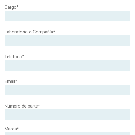
Cargo*
Laboratorio o Compañía*
Teléfono*
Email*
Número de parte*
Marca*