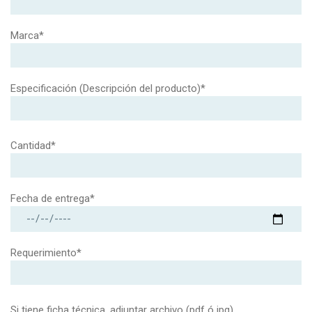
Marca*
Especificación (Descripción del producto)*
Cantidad*
Fecha de entrega*
Requerimiento*
Si tiene ficha técnica, adjuntar archivo (pdf ó jpg)