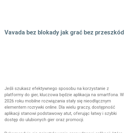
Vavada bez blokady jak grać bez przeszkód
Jeśli szukasz efektywnego sposobu na korzystanie z
platformy do gier, kluczowa będzie aplikacja na smartfona. W
2026 roku mobilne rozwiązania stały się nieodłącznym
elementem rozrywki online. Dla wielu graczy, dostępność
aplikacji stanowi podstawowy atut, oferując łatwy i szybki
dostęp do ulubionych gier oraz promocji.