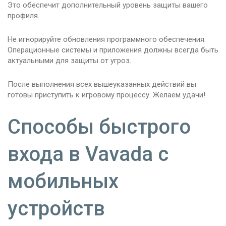
Это обеспечит дополнительный уровень защиты вашего
профиля.
Не игнорируйте обновления программного обеспечения.
Операционные системы и приложения должны всегда быть
актуальными для защиты от угроз.
После выполнения всех вышеуказанных действий вы
готовы приступить к игровому процессу. Желаем удачи!
Способы быстрого
входа в Vavada с
мобильных
устройств