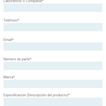
Laboratorio o Compañía*
Teléfono*
Email*
Número de parte*
Marca*
Especificación (Descripción del producto)*