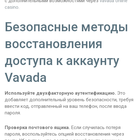
с дополнительными возможностями через
vavada online
casino
.
Безопасные методы
восстановления
доступа к аккаунту
Vavada
Используйте двухфакторную аутентификацию.
Это
добавляет дополнительный уровень безопасности, требуя
ввести код, отправленный на ваш телефон, после ввода
пароля.
Проверка почтового ящика.
Если случилась потеря
пароля, воспользуйтесь опцией восстановления через