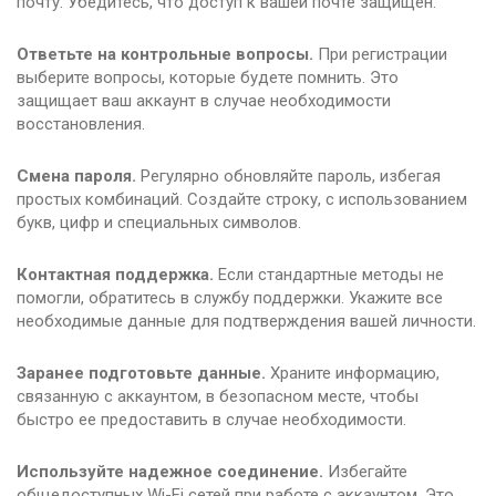
почту. Убедитесь, что доступ к вашей почте защищен.
Ответьте на контрольные вопросы.
При регистрации
выберите вопросы, которые будете помнить. Это
защищает ваш аккаунт в случае необходимости
восстановления.
Смена пароля.
Регулярно обновляйте пароль, избегая
простых комбинаций. Создайте строку, с использованием
букв, цифр и специальных символов.
Контактная поддержка.
Если стандартные методы не
помогли, обратитесь в службу поддержки. Укажите все
необходимые данные для подтверждения вашей личности.
Заранее подготовьте данные.
Храните информацию,
связанную с аккаунтом, в безопасном месте, чтобы
быстро ее предоставить в случае необходимости.
Используйте надежное соединение.
Избегайте
общедоступных Wi-Fi сетей при работе с аккаунтом. Это