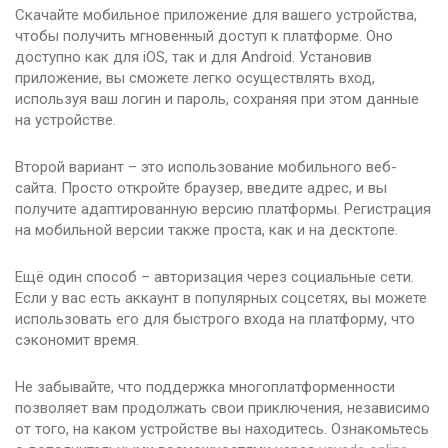
Скачайте мобильное приложение для вашего устройства,
чтобы получить мгновенный доступ к платформе. Оно
доступно как для iOS, так и для Android. Установив
приложение, вы сможете легко осуществлять вход,
используя ваш логин и пароль, сохраняя при этом данные
на устройстве.
Второй вариант – это использование мобильного веб-
сайта. Просто откройте браузер, введите адрес, и вы
получите адаптированную версию платформы. Регистрация
на мобильной версии также проста, как и на десктопе.
Ещё один способ – авторизация через социальные сети.
Если у вас есть аккаунт в популярных соцсетях, вы можете
использовать его для быстрого входа на платформу, что
сэкономит время.
Не забывайте, что поддержка многоплатформенности
позволяет вам продолжать свои приключения, независимо
от того, на каком устройстве вы находитесь. Ознакомьтесь