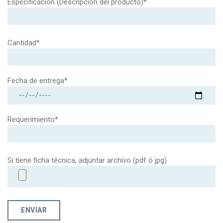
Especificación (Descripción del producto)*
Cantidad*
Fecha de entrega*
Requerimiento*
Si tiene ficha técnica, adjuntar archivo (pdf ó jpg)