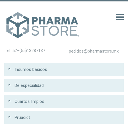
ก 100 รับ 200
Tel: 52+(55)13287137
pedidos@pharmastore.mx
Insumos básicos
De especialidad
Cuartos limpios
Pruadict