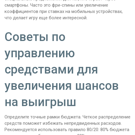
смартфоны. Часто это фри-спины или увеличение
коэффициентов при ставках на мобильных устройствах,
что делает игру еще более интересной.
Советы по
управлению
средствами для
увеличения шансов
на выигрыш
Определите точные рамки бюджета. Четкое распределение
средств поможет избежать непредвиденных расходов.
Рекомендуется использовать правило 80/20: 80% бюджета