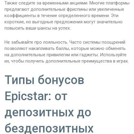
Также следите за временными акциями. Многие платформы
предлагают дополнительные фриспины или увеличенные
коэффициенты в течение определенного времени. Эти
короткие, но выгодные предложения могут значительно
повысить ваши шансы на успех.
Не забывайте про лояльность. Часто системы поощрений
позволяют накапливать баллы, которые можно обменять
на дополнительные привилегии или гаджеты. Используйте
их, чтобы получить дополнительные преимущества в играх.
Типы бонусов
Epicstar: от
депозитных до
бездепозитных