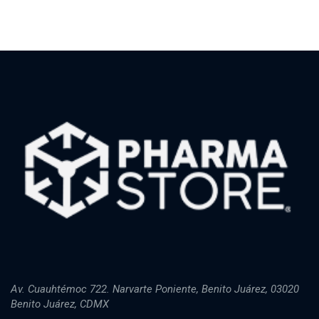
Av. Cuauhtémoc 722. Narvarte Poniente, Benito Juárez, 03020
Benito Juárez, CDMX