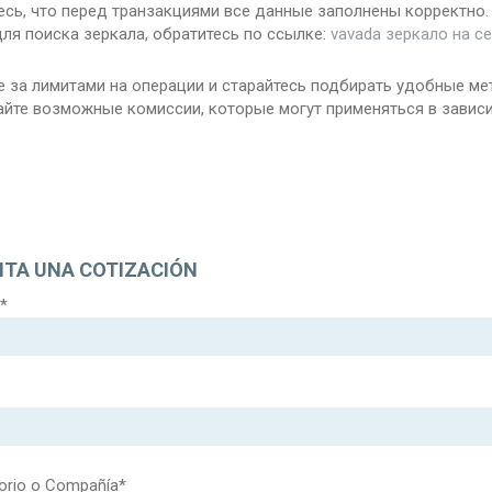
сь, что перед транзакциями все данные заполнены корректно.
ля поиска зеркала, обратитесь по ссылке:
vavada зеркало на с
е за лимитами на операции и старайтесь подбирать удобные ме
айте возможные комиссии, которые могут применяться в завис
ITA UNA COTIZACIÓN
*
orio o Compañía*