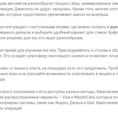
ции автоматов разнообразят процесс игры: анимированные си
ляющие Джекпоты не дадут заскучать. Кроме того, многие сло
ия, которые существенно увеличивают шансы на выигрыш.
устите раздел с настольными играми, где можно сыграть в
рул
ившихся дилеров и выберите удобный вариант для ставок. Буфе
ое решение для тех, кто ищет разнообразие.
т время для изучения live-игр. Присоединяйтесь к столам и о
. Это создаёт атмосферу настоящего казино и позволяет почув
симо от вашего опыта, на площадке есть что предложить. Проб
ные игры и не упускайте возможность участвовать в акциях и 
ша.
строго пополнения счёта доступны разные методы: банковские
ее распространённые варианты – Visa и MasterCard, которые п
опулярны системы, такие как Яндекс.Деньги и Qiwi. Криптова
ть операций.