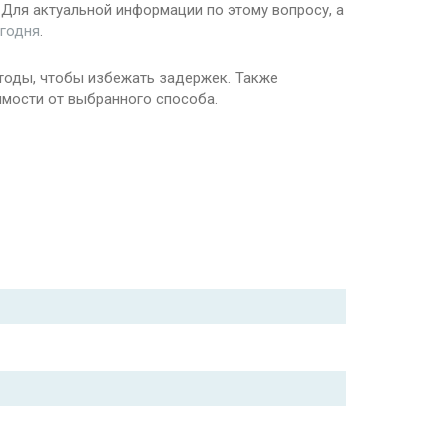
 Для актуальной информации по этому вопросу, а
егодня
.
тоды, чтобы избежать задержек. Также
имости от выбранного способа.