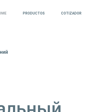
OME
PRODUCTOS
COTIZADOR
ний
альный