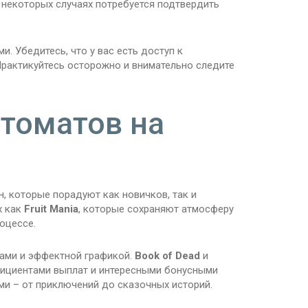
В некоторых случаях потребуется подтвердить
. Убедитесь, что у вас есть доступ к
Практикуйтесь осторожно и внимательно следите
втоматов на
, которые порадуют как новичков, так и
х как
Fruit Mania
, которые сохраняют атмосферу
оцессе.
ами и эффектной графикой.
Book of Dead
и
ициентами выплат и интересными бонусными
и – от приключений до сказочных историй.