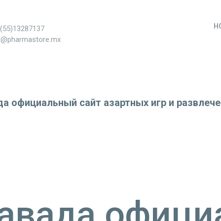
H
+(55)13287137
s@pharmastore.mx
а официальный сайт азартных игр и развлече
авада офици