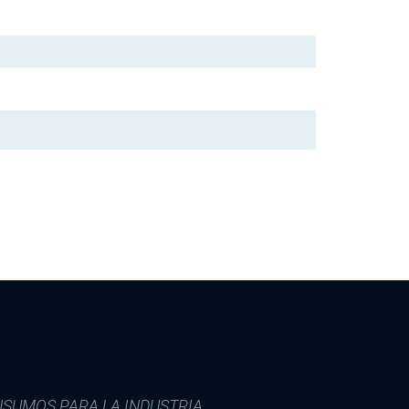
NSUMOS PARA LA INDUSTRIA