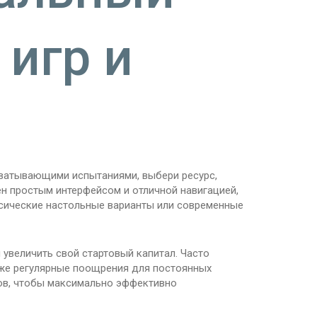
 игр и
хватывающими испытаниями, выбери ресурс,
н простым интерфейсом и отличной навигацией,
ссические настольные варианты или современные
увеличить свой стартовый капитал. Часто
кже регулярные поощрения для постоянных
сов, чтобы максимально эффективно