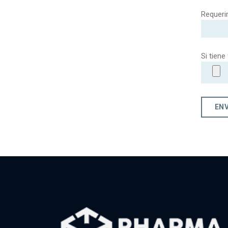
Requeri
Si tiene