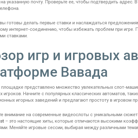
на указанную почту. Проверьте ее, чтобы подтвердить адрес. 
телефона.
вы готовы делать первые ставки и наслаждаться предложениями
ому интернет-соединению, чтобы избежать проблем при игре. 
ми ставками.
зор игр и игровых а
атформе Вавада
й площадке представлено множество увлекательных слот-машин
 игроков. Начните с популярных классических автоматов, таки
ионных игорных заведений и предлагают простоту в игровом пр
те внимание на современные видеослоты с уникальными сюжет
st
– это настоящие хиты, которые отличаются высокими коэфф
ями. Меняйте игровые сессии, выбирая между различными темам