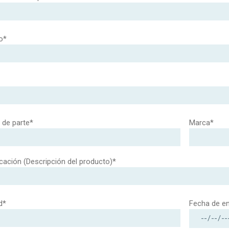
o*
de parte*
Marca*
cación (Descripción del producto)*
d*
Fecha de e