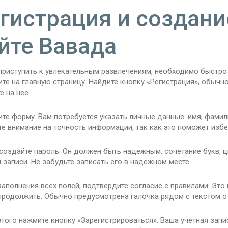
гистрация и создани
йте Вавада
приступить к увлекательным развлечениям, необходимо быстро
те на главную страницу. Найдите кнопку «Регистрация», обычно
 на неё.
те форму. Вам потребуется указать личные данные: имя, фамил
те внимание на точность информации, так как это поможет изб
 создайте пароль. Он должен быть надежным: сочетание букв, 
 записи. Не забудьте записать его в надежном месте.
аполнения всех полей, подтвердите согласие с правилами. Эт
продолжить. Обычно предусмотрена галочка рядом с текстом о 
того нажмите кнопку «Зарегистрироваться». Ваша учетная запи