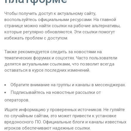
Чтобы получить доступ к актуальному сайту,
воспользуйтесь официальными ресурсами. На главной
странице можно найти ссылки на рабочие альтернативы,
которые регулярно обновляются. Эти ссылки помогут
избежать проблем с доступом.
Также рекомендуется следить за новостями на
тематических форумах и соцсетях. Часто пользователи
делятся актуальными ссылками, что позволит всегда
оставаться в курсе последних изменений.
Обратите внимание на группы и каналы в мессенджерах.
Подписывайтесь на новостные рассылки от
операторов.
Ищите информацию у проверенных источников. Не гуляйте
по случайным сайтам, это может привести к установке
вредоносного ПО. Официальные блоги и каналы известных
игроков обеспечивают надежные ссылки.