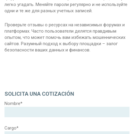
легко угадать. Меняйте пароли регулярно и не используйте
одни и те же для разных учетных записей.
Проверьте отзывы о ресурсах на независимых форумах и
платформах. Часто пользователи делятся правдивым
опытом, что может помочь вам избежать мошеннических
сайтов. Разумный подход к выбору площадки – залог
безопасности ваших данных и финансов.
SOLICITA UNA COTIZACIÓN
Nombre*
Cargo*