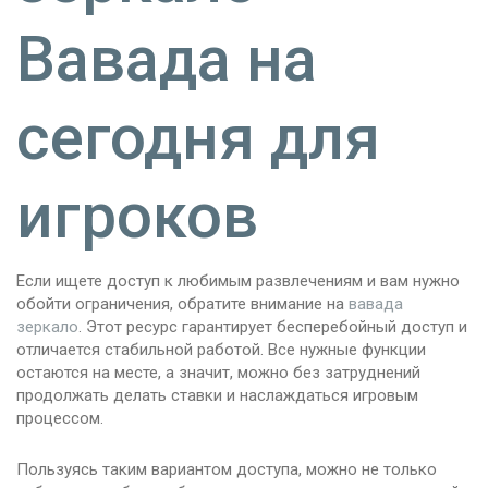
Вавада на
сегодня для
игроков
Если ищете доступ к любимым развлечениям и вам нужно
обойти ограничения, обратите внимание на
вавада
зеркало
. Этот ресурс гарантирует бесперебойный доступ и
отличается стабильной работой. Все нужные функции
остаются на месте, а значит, можно без затруднений
продолжать делать ставки и наслаждаться игровым
процессом.
Пользуясь таким вариантом доступа, можно не только