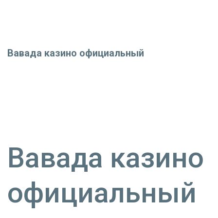
Вавада казино официальный
Вавада казино
официальный