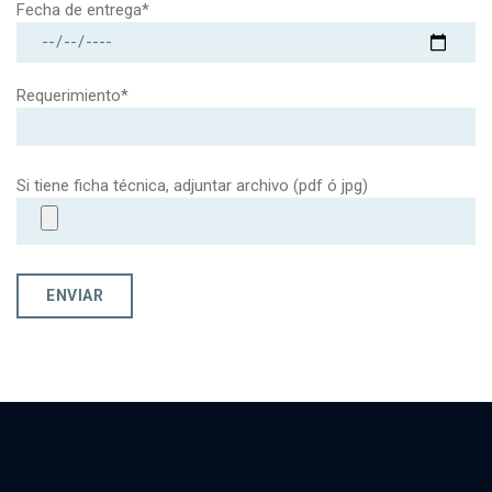
Fecha de entrega*
Requerimiento*
Si tiene ficha técnica, adjuntar archivo (pdf ó jpg)