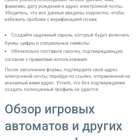
фамилию, дату рождения и адрес электронной почты.
Убедитесь, что все данные введены корректно, чтобы
избежать проблем с верификацией позже.
Создайте надежный пароль, который будет включать
буквы, цифры и специальные символы.
Обязательно поставьте галочку, подтверждающую
согласие с правилами использования.
После заполнения формы, подтвердите свой адрес
электронной почты, перейдя по ссылке, отправленной на
указанный вами адрес. Учтите, что без подтверждения
создать полноценный профиль не удастся.
Обзор игровых
автоматов и других