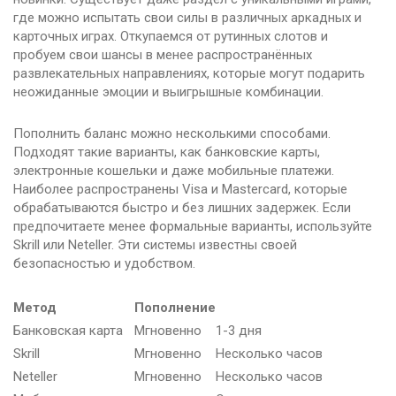
где можно испытать свои силы в различных аркадных и
карточных играх. Откупаемся от рутинных слотов и
пробуем свои шансы в менее распространённых
развлекательных направлениях, которые могут подарить
неожиданные эмоции и выигрышные комбинации.
Пополнить баланс можно несколькими способами.
Подходят такие варианты, как банковские карты,
электронные кошельки и даже мобильные платежи.
Наиболее распространены Visa и Mastercard, которые
обрабатываются быстро и без лишних задержек. Если
предпочитаете менее формальные варианты, используйте
Skrill или Neteller. Эти системы известны своей
безопасностью и удобством.
Метод
Пополнение
Банковская карта
Мгновенно
1-3 дня
Skrill
Мгновенно
Несколько часов
Neteller
Мгновенно
Несколько часов