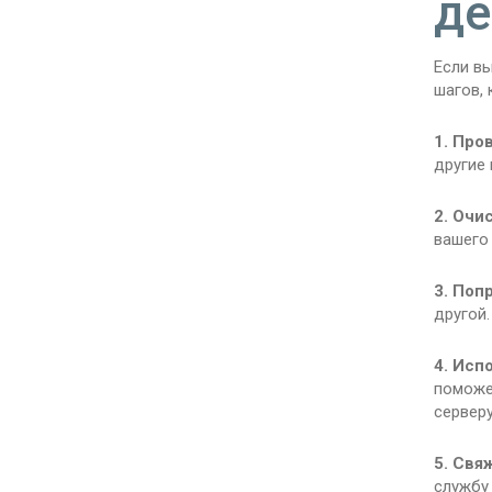
де
Если вы
шагов, 
1. Про
другие 
2. Очи
вашего 
3. Поп
другой.
4. Исп
поможе
серверу
5. Свя
службу