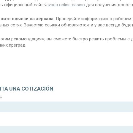
ть официальный сайт
vavada online casino
для получения дополн
овите ссылки на зеркала.
Проверяйте информацию о рабочем з
ных сетях. Зачастую ссылки обновляются, и у вас всегда будет
 этим рекомендациям, вы сможете быстро решить проблемы с д
них преград.
ITA UNA COTIZACIÓN
*