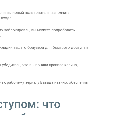
сли вы новый пользователь, заполните
 входа.
ту заблокирован, вы можете попробовать
.
кладки вашего браузера для быстрого доступа в
убедитесь, что вы поняли правила казино,
п к рабочему зеркалу Вавада казино, обеспечив
тупом: что