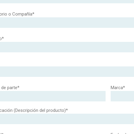
orio o Compañía*
o*
de parte*
Marca*
cación (Descripción del producto)*