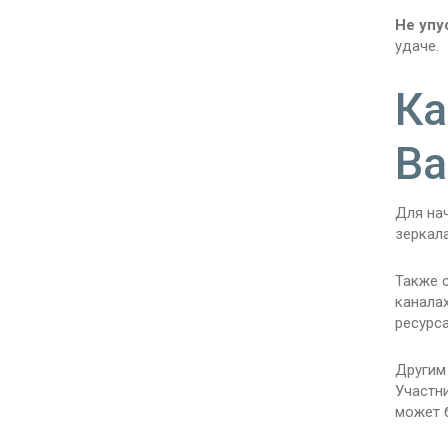
Не упу
удаче.
Ка
Ва
Для на
зеркала
Также с
каналах
ресурса
Другим
Участн
может 