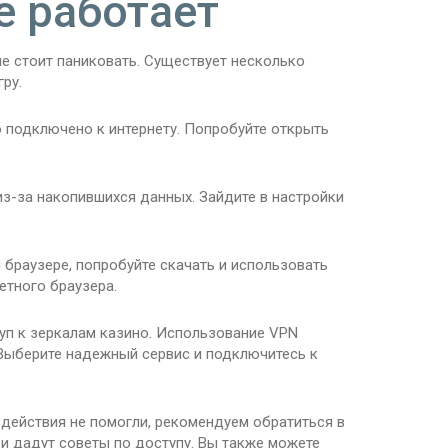
е работает
не стоит паниковать. Существует несколько
ру.
 подключено к интернету. Попробуйте открыть
-за накопившихся данных. Зайдите в настройки
 браузере, попробуйте скачать и использовать
етного браузера.
п к зеркалам казино. Использование VPN
 Выберите надежный сервис и подключитесь к
действия не помогли, рекомендуем обратиться в
и дадут советы по доступу. Вы также можете