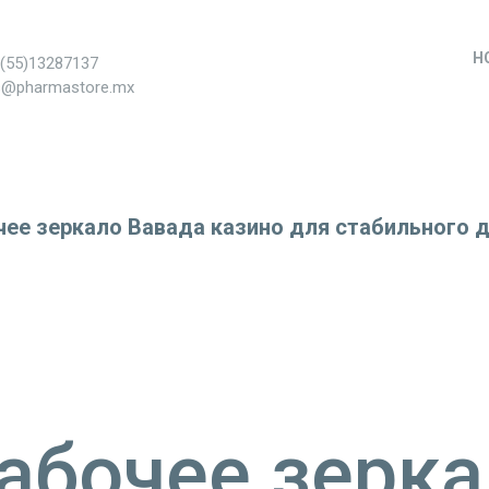
H
+(55)13287137
s@pharmastore.mx
чее зеркало Вавада казино для стабильного 
абочее зерка