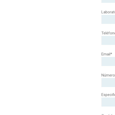
Laborat
Teléfon
Email*
Número 
Especifi