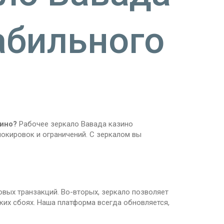
абильного
ино?
Рабочее зеркало Вавада казино
окировок и ограничений. С зеркалом вы
овых транзакций. Во-вторых, зеркало позволяет
ских сбоях. Наша платформа всегда обновляется,