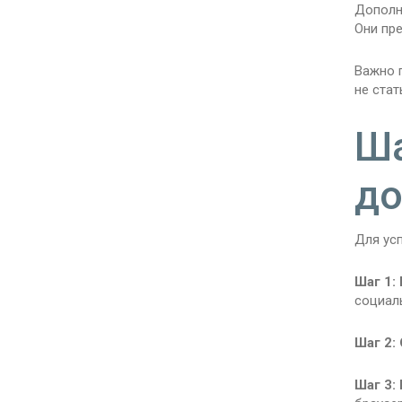
Дополн
Они пр
Важно п
не стат
Ша
до
Для ус
Шаг 1:
социаль
Шаг 2:
Шаг 3: